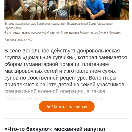
Встреча волонтеров села Зональное с депутатом Государственной Думы Александром
Терентьевым.
Фото предоставлено пресс-службой партии «Справедливая Россия», автор Оксана Молодых.
7 августа 2026 в 17:07
В селе Зональное действует добровольческая
группа «Домашние супчики», которая занимается
сбором гуманитарной помощи, плетением
маскировочных сетей и изготовлением сухих
супов по собственной рецептуре. Волонтеры
привлекают к работе детей из семей участников
специальной военной операции, а также
подростков из групп социального риска.
Читать полностью
«Что-то бахнуло»: москвичей напугал