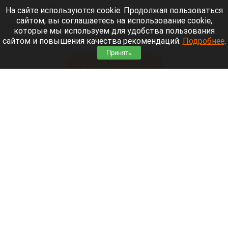
7 августа 2026 в 15:50
На сайте используются cookie. Продолжая пользоваться
сайтом, вы соглашаетесь на использование cookie,
Государственный художественный музей
которые мы используем для удобства пользования
Алтайского края пополнил свой арсенал техники
сайтом и повышения качества рекомендаций.
Подробнее
.
для сбережения экспонатов.
Принять
Читать полностью
На Алтае установят 39-метровую скульптуру
праматери «Кадын». Видео