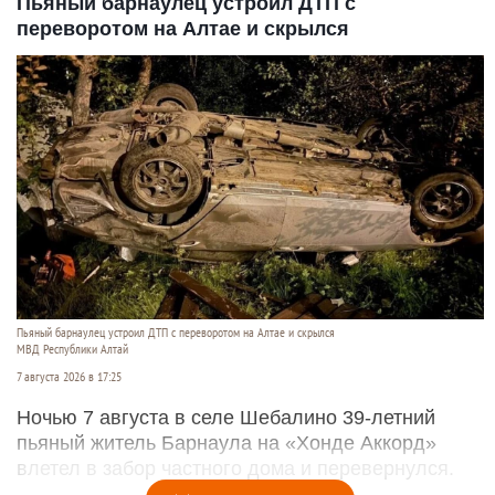
Пьяный барнаулец устроил ДТП с
переворотом на Алтае и скрылся
Пьяный барнаулец устроил ДТП с переворотом на Алтае и скрылся
МВД Республики Алтай
7 августа 2026 в 17:25
Ночью 7 августа в селе Шебалино 39-летний
пьяный житель Барнаула на «Хонде Аккорд»
влетел в забор частного дома и перевернулся.