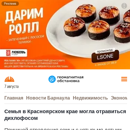
Реклама
To
F7
7 августа
Главная
Новости Барнаула
Недвижимость
Эконом
Семья в Красноярском крае могла отравиться
дихлофосом
Причиной отравления семьи с четырьмя детьми