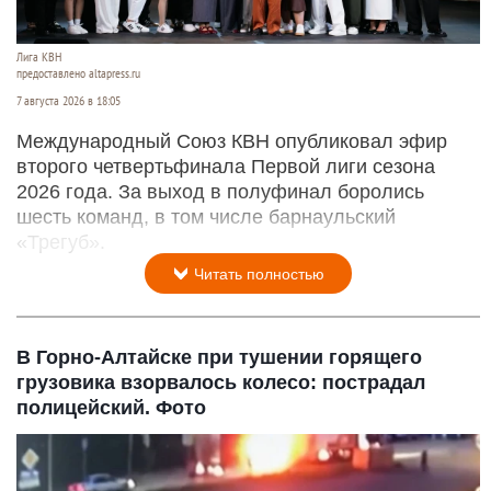
Лига КВН
предоставлено altapress.ru
7 августа 2026 в 18:05
Международный Союз КВН опубликовал эфир
второго четвертьфинала Первой лиги сезона
2026 года. За выход в полуфинал боролись
шесть команд, в том числе барнаульский
«Трегуб».
Читать полностью
В Горно-Алтайске при тушении горящего
грузовика взорвалось колесо: пострадал
полицейский. Фото