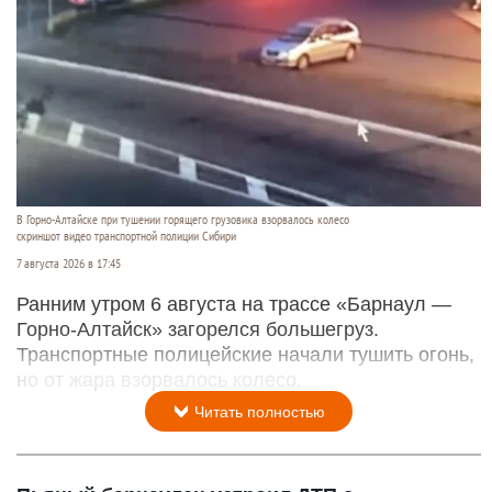
В Горно-Алтайске при тушении горящего грузовика взорвалось колесо
скриншот видео транспортной полиции Сибири
7 августа 2026 в 17:45
Ранним утром 6 августа на трассе «Барнаул —
Горно-Алтайск» загорелся большегруз.
Транспортные полицейские начали тушить огонь,
но от жара взорвалось колесо.
Читать полностью