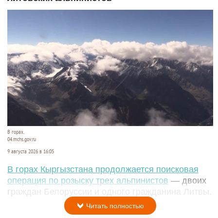
В горах.
04.mchs.gov.ru
9 августа 2026 в 16:05
В горах Кыргызстана продолжается поисковая
операция по розыску трех альпинистов
— двоих
граждан Белоруссии и одного гражданина Литвы.
Читать полностью