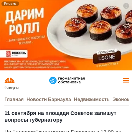
Реклама
To
F7
9 августа
Главная
Новости Барнаула
Недвижимость
Эконом
11 сентября на площади Советов запишут
вопросы губернатору
На "нулевом" километре в Барнауле с 12.00 до