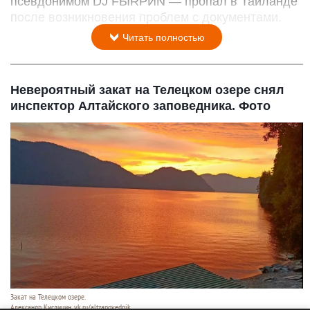
псевдонимом DJ FЫRРИN — пропал в Таиланде
после возникновения проблем с документами.
Читать полностью
Невероятный закат на Телецком озере снял
инспектор Алтайского заповедника. Фото
Закат на Телецком озере.
Александр Кислицин, vk.ru/altzapovednik