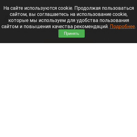
9 августа 2026 в 15:05
На сайте используются cookie. Продолжая пользоваться
сайтом, вы соглашаетесь на использование cookie,
В один из вечеров августа в небе над Телецким
которые мы используем для удобства пользования
озером разыгралось настоящее представление:
сайтом и повышения качества рекомендаций.
Подробнее
.
—разные оттенки оранжево-красного на фоне
Принять
синевы вод озера и величественных гор.
Читать полностью
День 1627-й. Самое важное к 9 августа