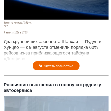
Земля из космоса. Тайфун.
СС0
9 августа 2026 в 17:05
Два крупнейших аэропорта Шанхая — Пудун и
Хунцяо — к 9 августа отменили порядка 60%
рейсов из-за приближающегося тайфуна
«Долфин».
Читать полностью
Россиянин выстрелил в голову сотруднику
автосервиса