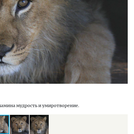
тектурный код начинается с
Смелость архитектурных 
ли. Мощение крупноформатными
Генеральный директор к
тами становится новым
ЗИАС — об эстетике горо
ндартом благоустройства
трендах в фасадах и разв
ОИТЕЛЬСТВО
СТРОИТЕЛЬСТВО
а мамина мудрость и умиротворение.