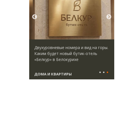
идей.
Двухуровневые номера и вид на горы.
Арх
омпании
Каким будет новый бутик-отель
зем
дов,
«Белкур» в Белокурихе
пли
итии рынка
ста
ДОМА И КВАРТИРЫ
СТ