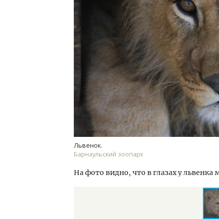
Двухуровневые номера и вид на горы.
Архи
Каким будет новый бутик-отель
зем
«Белкур» в Белокурихе
пли
ста
ДОМА И КВАРТИРЫ
СТР
Львенок.
Барнаульский зоопарк
На фото видно, что в глазах у львенк