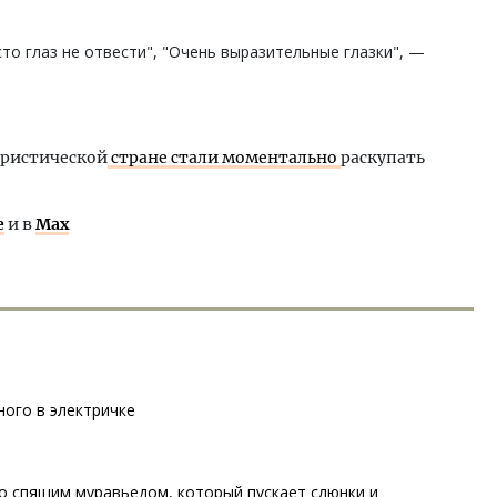
сто глаз не отвести", "Очень выразительные глазки", —
уристической
стране стали моментально
раскупать
е
и в
Max
ного в электричке
о спящим муравьедом, который пускает слюнки и