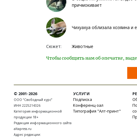
причмокивает
Чихуахуа облизала хозяина и е
Сюжет:
Животные
Чтобы сообщить нам об опечатке, выде
© 2001-2026
УСЛУГИ
Р
Подписка
Об
ООО “Свободный курс”
Конференц-зал
П
ИНН 2225214326
Типография "Алт-принт"
с
Категория информационной
П
продукции 18+
Редакция информационного сайта
altapress.ru
Адрес редакции: