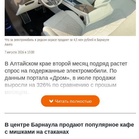
Что за электромобиль в редком окрасе продают за 4,5 млн рублей в Барнауле
Авито
7 августа 2026 в 13:00
В Алтайском крае второй месяц подряд растет
спрос на подержанные электромобили. По
данным портала «Дром», в июле продажи
выросли на 326% по сравнению с прошым
месяцем.
Читать полностью
В центре Барнаула продают популярное кафе
с мишками на стаканах