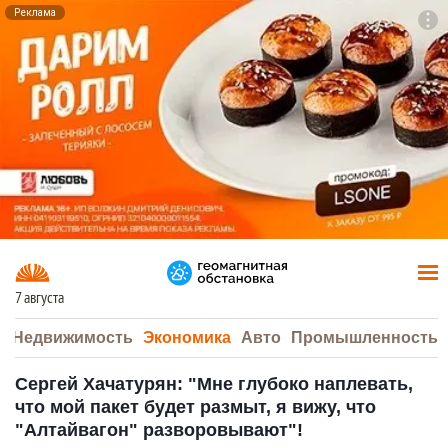
Реклама
To
F7
7 августа
а
Недвижимость
Экономика
Авто
Промышленность
Сергей Хачатурян: "Мне глубоко наплевать,
что мой пакет будет размыт, я вижу, что
"Алтайвагон" разворовывают"!