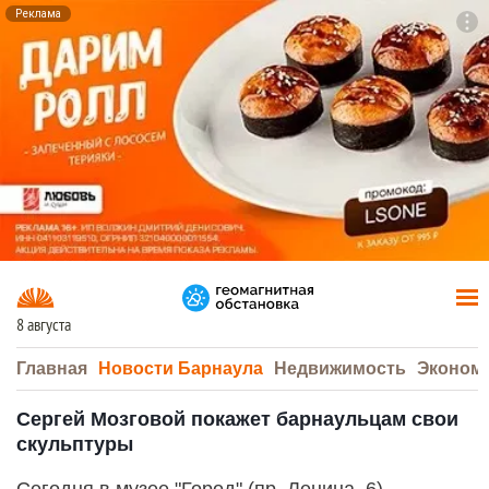
Реклама
To
F7
8 августа
Главная
Новости Барнаула
Недвижимость
Эконом
Сергей Мозговой покажет барнаульцам свои
скульптуры
Сегодня в музее "Город" (пр. Ленина, 6)