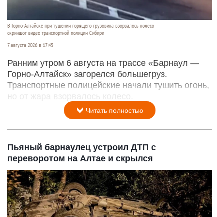
В Горно-Алтайске при тушении горящего грузовика взорвалось колесо
скриншот видео транспортной полиции Сибири
7 августа 2026 в 17:45
Ранним утром 6 августа на трассе «Барнаул —
Горно-Алтайск» загорелся большегруз.
Транспортные полицейские начали тушить огонь,
но от жара взорвалось колесо.
Читать полностью
Пьяный барнаулец устроил ДТП с
переворотом на Алтае и скрылся