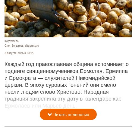
Картофель.
Олег Богданов, altapress.ru
8 августа 2026 в 08:35
Каждый год православная община вспоминает о
подвиге священномучеников Ермолая, Ермиппа
и Ермократа — служителей Никомидийской
церкви. В эпоху суровых гонений они смело
несли людям слово Христово. Народная
традиция закрепила эту дату в календаре как
Ермолаев или Марьев день.
Читать полностью