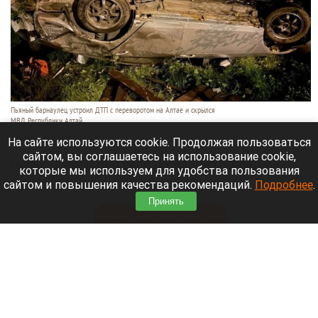
Пьяный барнаулец устроил ДТП с переворотом на Алтае и скрылся
МВД Республики Алтай
7 августа 2026 в 17:25
На сайте используются cookie. Продолжая пользоваться
сайтом, вы соглашаетесь на использование cookie,
Ночью 7 августа в селе Шебалино 39-летний
которые мы используем для удобства пользования
пьяный житель Барнаула на «Хонде Аккорд»
сайтом и повышения качества рекомендаций.
Подробнее
.
влетел в забор частного дома и перевернулся.
Принять
Читать полностью
Билан обратился к фанатам после критики его
«экспериментального» концерта