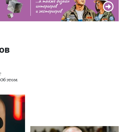
ов
т
 Об этом