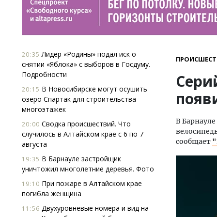
Лидер «Родины» подал иск о
20:35
ПРОИСШЕСТ
снятии «Яблока» с выборов в Госдуму.
Подробности
Сери
В Новосибирске могут осушить
20:15
появ
озеро Спартак для строительства
многоэтажек
В Барнауле
Сводка происшествий. Что
20:00
велосипеды
случилось в Алтайском крае с 6 по 7
сообщает
"
августа
В Барнауле застройщик
19:35
уничтожил многолетние деревья. Фото
При пожаре в Алтайском крае
19:10
погибла женщина
Двухуровневые номера и вид на
11:56