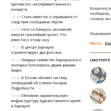
критики его «экспериментального»
Владелец у
концерта
сообщили, 
Стало известно о скрывшихся от
16:40
словам, ве
следствия сообщниках Лерчек
«Что-то бахнуло»: москвичей
16:30
Подпишитес
напугал сильнейший грохот. Что
известно к этому часу
Места
Ба
В центре Барнаула
16:20
отремонтируют два фонтана
Лемурье семейство барнаульского
СМОТРИТЕ
16:15
зоопарка пополнилось двумя дамами.
Видео
В России обновят систему
16:05
оповещений об отмене поездов.
Подробности
Обновили «хранительскую»
15:50
инфраструктуру Художественного музея
в Барнауле