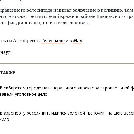
краденного велосипеда написал заявление в полицию. Там
что это уже третий случай кражи в районе Павловского тра
зде фигурировал один и тот же человек.
ь на Алтапресс в
Телеграме
и в
Max
рнаул
 ТАКЖЕ
В сибирском городе на генерального директора строительной 
завели уголовное дело
В аэропорту россиянин лишился золотой "цепочки" на шею вес
кило