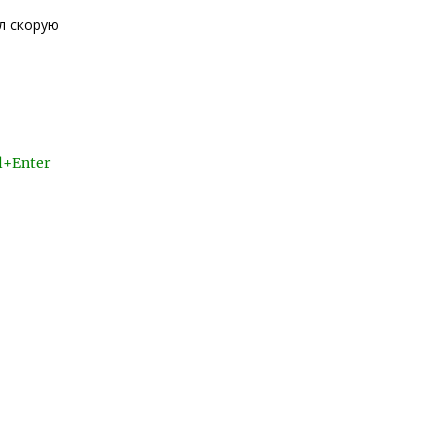
л скорую
l+Enter