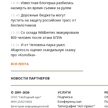
Известная блогерша разбилась
14:00
насмерть во время съемки за рулем
Дорожные бюджеты могут
13:40
пустить на защиту российских трасс от
беспилотников
Со склада Wildberries эвакуировали
13:30
800 человек после атаки БПЛА
И от Человека-паука ушел.
13:25
Altapress.ru оценил скандальную сказку
про «Колобка»
ВСЯ ЛЕНТА
НОВОСТИ ПАРТНЕРОВ
© 2001-2026
УСЛУГИ
Р
Подписка
Об
ООО “Свободный курс”
Конференц-зал
П
ИНН 2225214326
Типография "Алт-принт"
с
Категория информационной