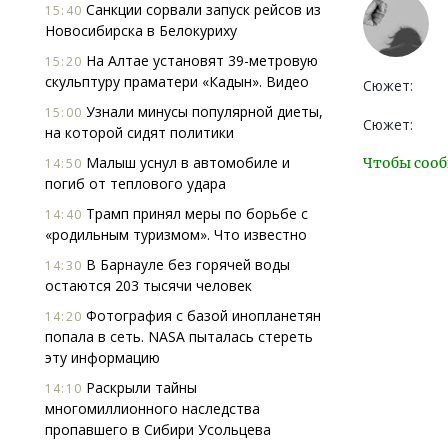
Санкции сорвали запуск рейсов из
15:40
Новосибирска в Белокуриху
На Алтае установят 39-метровую
15:20
скульптуру праматери «Кадын». Видео
Сюжет:
Узнали минусы популярной диеты,
15:00
Сюжет:
на которой сидят политики
Малыш уснул в автомобиле и
Чтобы сооб
14:50
погиб от теплового удара
Трамп принял меры по борьбе с
14:40
«родильным туризмом». Что известно
В Барнауле без горячей воды
14:30
остаются 203 тысячи человек
Фотография с базой инопланетян
14:20
попала в сеть. NASA пыталась стереть
эту информацию
Раскрыли тайны
14:10
многомиллионного наследства
пропавшего в Сибири Усольцева