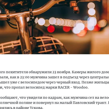
тектурный код начинается с
Смелость архитектурных 
ли. Мощение крупноформатными
Генеральный директор к
тами становится новым
ЗИАС — об эстетике горо
ндартом благоустройства
трендах в фасадах и разв
ОИТЕЛЬСТВО
СТРОИТЕЛЬСТВО
го похитителя обнаружили 23 ноября. Камеры жилого дом
али, как в 23:00 мужчина зашел в подъезд через центральн
вышел уже с велосипедом через черный вход. Позже жильц
, что пропал велосипед марки RACER - Woodoo.
ообщают, что увидели по кадрам, как мужчина сел на вело
Солнечной поляне и повернул на малый Павловский тракт. 
рялись в районе Ускова.