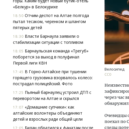
горы. Каким будет новый бутик-отель
«Белкур» в Белокурихе
Отчим-деспот на Алтае полгода
18:50
пытал тесаком, черенком и шлангом
пятерых детей
Власти Барнаула заявили о
18:30
стабилизации ситуации с топливом
Архи
Барнаульская команда «Трегуб»
18:05
зем
поборется за выход в полуфинал
пли
Первой лиги КВН
ста
Велосипед
В Горно-Алтайске при тушении
17:45
СС0
СТР
горящего грузовика взорвалось колесо:
пострадал полицейский. Фото
Неизвестно
зафиксиров
Пьяный барнаулец устроил ДТП с
17:25
через час 
переворотом на Алтае и скрылся
обнаружили
«Домашние супчики»: как
17:07
алтайские волонтеры объединяют
Очевидцы с
детей и взрослых ради общей цели
поехал по 
Билан обратился к фанатам после
следы поте
17:05