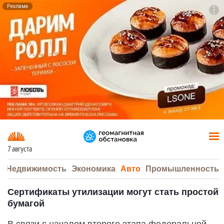
Реклама
To
F7
7 августа
а
Недвижимость
Экономика
Авто
Промышленность
Сертификаты утилизации могут стать простой
бумагой
В связи с началом второго этапа федеральной