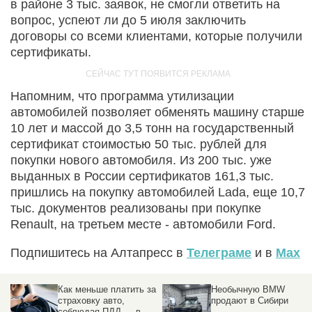
в районе 3 тыс. заявок, не смогли ответить на
вопрос, успеют ли до 5 июля заключить
договоры со всеми клиентами, которые получили
сертификаты.
Напомним, что программа утилизации
автомобилей позволяет обменять машину старше
10 лет и массой до 3,5 тонн на государственный
сертификат стоимостью 50 тыс. рублей для
покупки нового автомобиля. Из 200 тыс. уже
выданных в России сертификатов 161,3 тыс.
пришлись на покупку автомобилей Lada, еще 10,7
тыс. документов реализованы при покупке
Renault, на третьем месте - автомобили Ford.
Подпишитесь на Алтапресс в
Телеграме
и в
Max
а
Необычную BMW
Машину с идеальным
продают в Сибири
сочетанием стиля
продают за 16,6 млн