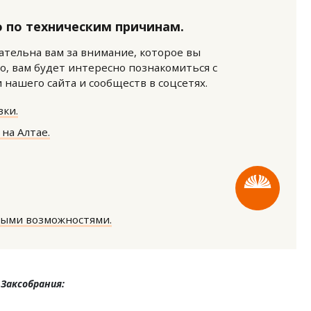
 по техническим причинам.
нательна вам за внимание, которое вы
о, вам будет интересно познакомиться с
нашего сайта и сообществ в соцсетях.
ки.
м новые берега. Гендиректор
Архитектурный код начин
лищной инициативы» Юрий
земли. Мощение крупно
на Алтае.
лов — о том, как девелоперу
плитами становится нов
ваться на плаву, когда рынок
стандартом благоустрой
рмит
СТРОИТЕЛЬСТВО
ОИТЕЛЬСТВО
ными возможностями.
Заксобрания: