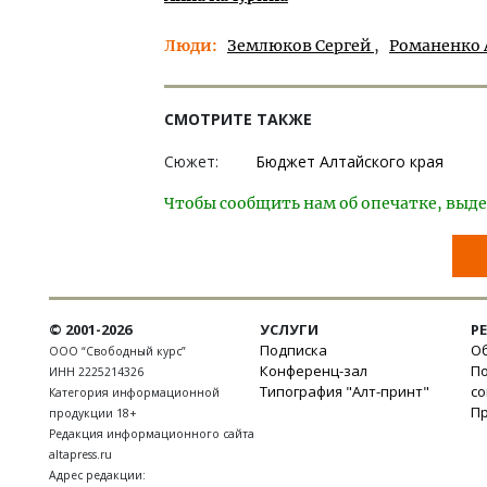
Люди
Землюков Сергей
Романенко 
СМОТРИТЕ ТАКЖЕ
Сюжет:
Бюджет Алтайского края
Чтобы сообщить нам об опечатке, выде
© 2001-2026
УСЛУГИ
Р
Подписка
Об
ООО “Свободный курс”
Конференц-зал
П
ИНН 2225214326
Типография "Алт-принт"
с
Категория информационной
П
продукции 18+
Редакция информационного сайта
altapress.ru
Адрес редакции: