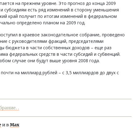
тается на прежнем уровне. Это прогноз до конца 2009
и субсидиям есть ряд изменений в сторону уменьшения
ский край получит по итогам изменений в федеральном
чально определено планом на 2009 год.
поступил в краевое законодательное собрание, проведено
ание с руководителями фракций, председателями
ды бюджета в части собственных доходов – еще раз
умма федеральных средств в части субсидий и субвенций.
юбом случае они будут выше уровня 2008 года.
очти на миллиард рублей – с 3,5 миллиардов до двух с
рание. .
е
и в
Max