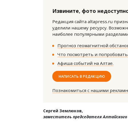
Извините, фото недоступно
Редакция сайта altapress.ru приз
уделили нашему ресурсу. Возможн
наиболее популярными разделами 
Прогноз геомагнитной обстанов
Смелость архитектурных идей.
Ище
Генеральный директор компании
«Жи
Что посмотреть и попробовать 
ЗИАС — об эстетике городов,
Гати
Афиша событий на Алтае.
трендах в фасадах и развитии рынка
оста
што
СТРОИТЕЛЬСТВО
НАПИСАТЬ В РЕДАКЦИЮ
СТР
Познакомиться с нашими реклам
Сергей Землюков,
заместитель председателя Алтайского 