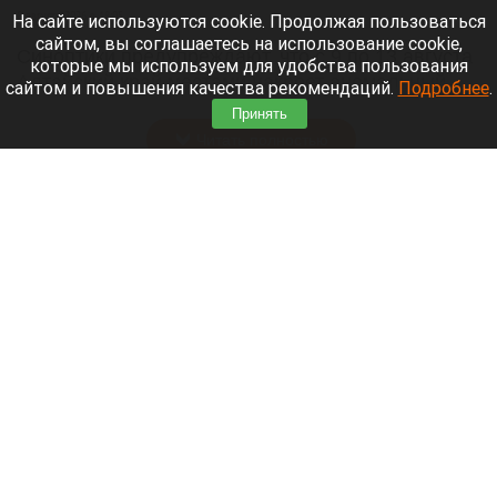
8 августа 2026 в 18:05
На сайте используются cookie. Продолжая пользоваться
сайтом, вы соглашаетесь на использование cookie,
Синоптики предупреждают, что с 9 по 13 августа
которые мы используем для удобства пользования
Алтайский край местами накроет аномальный
сайтом и повышения качества рекомендаций.
Подробнее
.
зной.
Принять
Читать полностью
Штукатурка с потолка едва не рухнула на
жительницу барнаульской многоэтажки.
Жалобы на УК