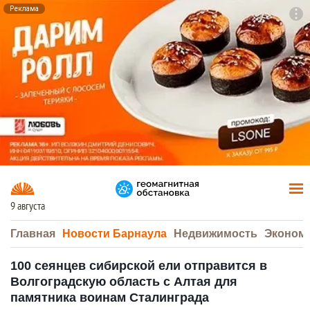
Реклама
To
F7
9 августа
Главная
Новости Барнаула
Недвижимость
Эконом
100 сеянцев сибирской ели отправится в
Волгоградскую область с Алтая для
памятника воинам Сталинграда