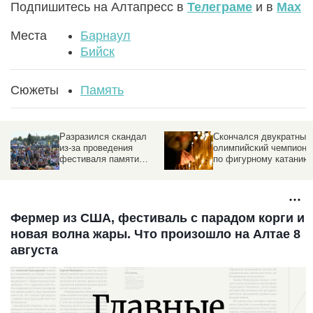
Подпишитесь на Алтапресс в
Телеграме
и в
Max
Места
Барнаул
Бийск
Сюжеты
Память
Разразился скандал
Скончался двукратный
из-за проведения
олимпийский чемпион
фестиваля памяти
по фигурному катанию
Михаила Евдокимова
«Земляки»
Фермер из США, фестиваль с парадом корги и
новая волна жары. Что произошло на Алтае 8
августа