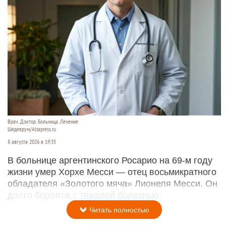
Врач. Доктор. Больница. Лечение
Шедеврум/Altapress.ru
8 августа 2026 в 19:35
В больнице аргентинского Росарио на 69-м году
жизни умер Хорхе Месси — отец восьмикратного
обладателя «Золотого мяча» Лионеля Месси. Он
долго боролся с тяжелой болезнью.
Читать полностью