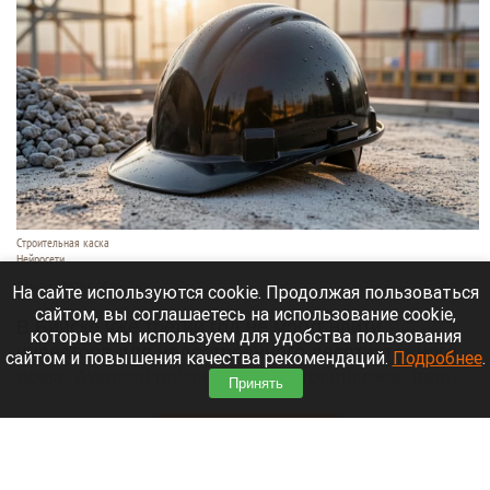
Строительная каска
Нейросети
7 августа 2026 в 09:10
На сайте используются cookie. Продолжая пользоваться
сайтом, вы соглашаетесь на использование cookie,
В Бийске уже третий год не могут найти
которые мы используем для удобства пользования
инвестора для недостроенного десятиэтажного
сайтом и повышения качества рекомендаций.
Подробнее
.
дома. Аукцион признали несостоявшимся, ведь
Принять
заявок даже не поступало,
сообщает
«Толк».
Читать полностью