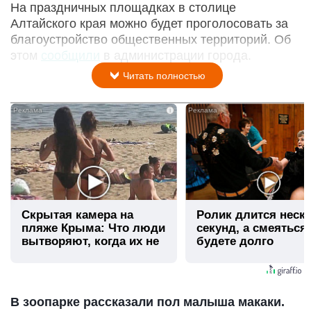
На праздничных площадках в столице
Алтайского края можно будет проголосовать за
благоустройство общественных территорий. Об
этом
сообщили
в администрации города.
Читать полностью
i
Скрытая камера на
Ролик длится неск
пляже Крыма: Что люди
секунд, а смеяться
вытворяют, когда их не
будете долго
видят...
В зоопарке рассказали пол малыша макаки.