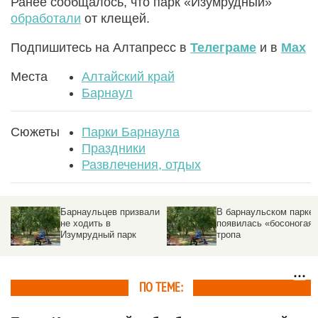
Ранее сообщалось, что парк «Изумрудный»
обработали
от клещей.
Подпишитесь на Алтапресс в
Телеграме
и в
Max
Места
Алтайский край
Барнаул
Сюжеты
Парки Барнаула
Праздники
Развлечения, отдых
Барнаульцев призвали
В барнаульском парке
не ходить в
появилась «босоногая»
Изумрудный парк
тропа
ПО ТЕМЕ: