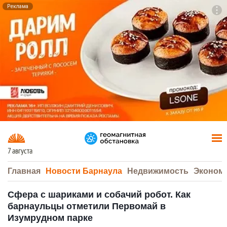
Реклама
To
F7
7 августа
Главная
Новости Барнаула
Недвижимость
Эконом
Сфера с шариками и собачий робот. Как
барнаульцы отметили Первомай в
Изумрудном парке