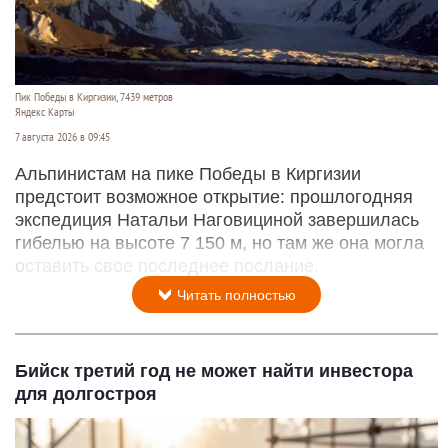
Пик Победы в Киргизии, 7439 метров
Яндекс Карты
7 августа 2026 в 09:45
Альпинистам на пике Победы в Киргизии
предстоит возможное открытие: прошлогодняя
экспедиция Натальи Наговициной завершилась
гибелью на высоте 7 150 м, но там же она могла
оставить свое последнее послание.
Читать полностью
Бийск третий год не может найти инвестора
для долгостроя