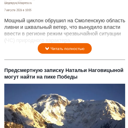
Шедеврум/Altapress.ru
7 августа 2026 в 10:05
Мощный циклон обрушил на Смоленскую область
ливни и шквальный ветер, что вынудило власти
ввести в регионе режим чрезвычайной ситуации
(ЧС) природного характера.
Читать полностью
Предсмертную записку Натальи Наговицыной
могут найти на пике Победы