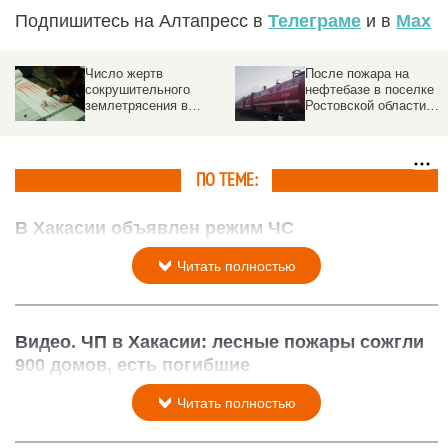
Подпишитесь на Алтапресс в
Телеграме
и в
Max
Число жертв
После пожара на
сокрушительного
нефтебазе в поселке
землетрясения в
Ростовской области
Венесуэле может
ввели режим ЧС
достичь 100 тысяч
ПО ТЕМЕ:
В Хакасии объявлен режим ЧС
12 апреля 2015 в 20:01
Читать полностью
Видео. ЧП в Хакасии: лесные пожары сожгли
900 домов, есть погибшие
13 апреля 2015 в 06:18
Читать полностью