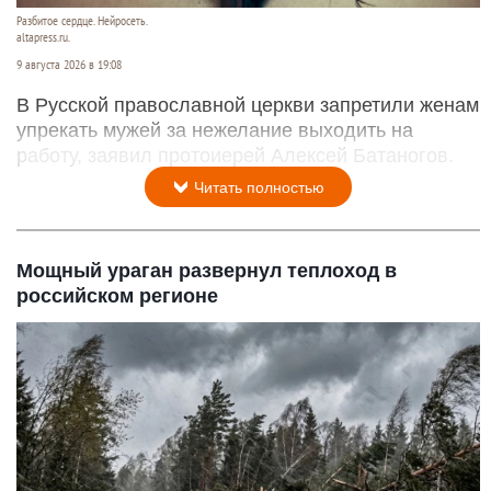
Разбитое сердце. Нейросеть.
altapress.ru.
9 августа 2026 в 19:08
В Русской православной церкви запретили женам
упрекать мужей за нежелание выходить на
работу, заявил протоиерей Алексей Батаногов.
Читать полностью
Мощный ураган развернул теплоход в
российском регионе