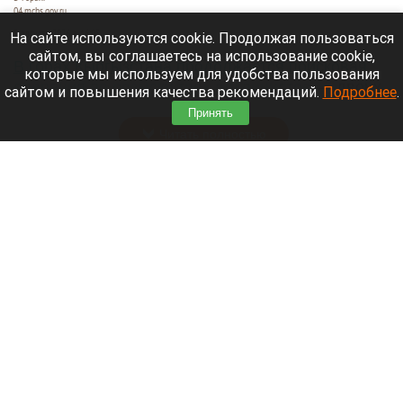
04.mchs.gov.ru
9 августа 2026 в 16:05
На сайте используются cookie. Продолжая пользоваться
сайтом, вы соглашаетесь на использование cookie,
В горах Кыргызстана продолжается поисковая
которые мы используем для удобства пользования
операция по розыску трех альпинистов
— двоих
сайтом и повышения качества рекомендаций.
Подробнее
.
граждан Белоруссии и одного гражданина Литвы.
Принять
Читать полностью
Известный диджей из России пропал в
Таиланде