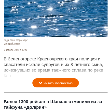
Вода, река, озеро, море.
Дмитрий Лямзин
9 августа 2026 в 17:40
В Зеленогорске Красноярского края полиция и
спасатели искали супругов и их 8-летнего сына,
исчезнувших во время таежного сплава по реке
Кан.
Читать полностью
Более 1300 рейсов в Шанхае отменили из-за
тайфуна «Долфин»