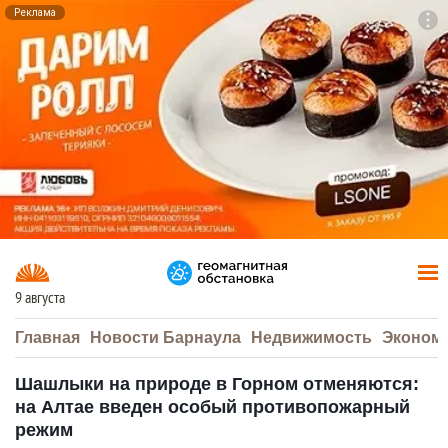
Реклама
To
F7
9 августа
Главная
Новости Барнаула
Недвижимость
Эконом
Шашлыки на природе в Горном отменяются:
на Алтае введен особый противопожарный
режим