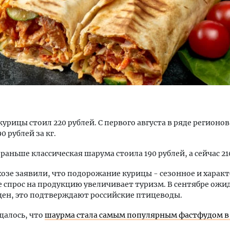
тектурный код начинается с
Ищем новые берега. Ген
ли. Мощение крупноформатными
«Жилищной инициативы»
тами становится новым
Гатилов — о том, как де
ндартом благоустройства
оставаться на плаву, ког
 курицы стоил 220 рублей. С первого августа в ряде регионо
штормит
0 рублей за кг.
ОИТЕЛЬСТВО
СТРОИТЕЛЬСТВО
раньше классическая шарума стоила 190 рублей, а сейчас 21
озе заявили, что подорожание курицы - сезонное и характ
е спрос на продукцию увеличивает туризм. В сентябре ожи
ен, это подтверждают российские птицеводы.
щалось, что
шаурма стала самым популярным фастфудом в 