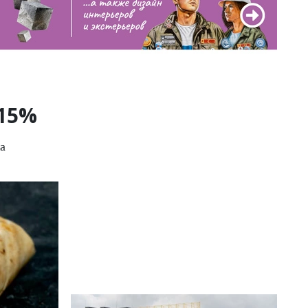
 15%
а