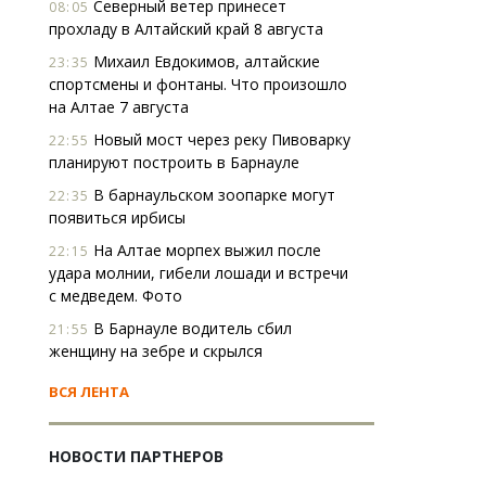
Северный ветер принесет
08:05
прохладу в Алтайский край 8 августа
Михаил Евдокимов, алтайские
23:35
спортсмены и фонтаны. Что произошло
на Алтае 7 августа
Новый мост через реку Пивоварку
22:55
планируют построить в Барнауле
В барнаульском зоопарке могут
22:35
появиться ирбисы
На Алтае морпех выжил после
22:15
удара молнии, гибели лошади и встречи
с медведем. Фото
В Барнауле водитель сбил
21:55
женщину на зебре и скрылся
ВСЯ ЛЕНТА
НОВОСТИ ПАРТНЕРОВ