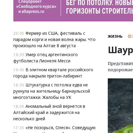
Фермер из США, фестиваль с
20:05
ЖИЗНЬ
парадом корги и новая волна жары. Что
произошло на Алтае 8 августа
Шаур
Умер отец аргентинского
19:35
футболиста Лионеля Месси
Представит
В элитном квартале российского
подорожает
19:05
города накрыли притон-лабиринт
Штукатурка с потолка едва не
18:35
рухнула на жительницу барнаульской
многоэтажки. Жалобы на УК
Аномальный зной вернется в
18:05
Алтайский край и задержится на
несколько дней
«Не позорься, Олеся». Соведущую
17:35