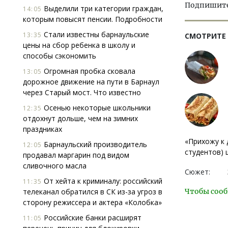
Подпишитес
Выделили три категории граждан,
14:05
которым повысят пенсии. Подробности
Стали известны барнаульские
13:35
СМОТРИТЕ
цены на сбор ребенка в школу и
способы сэкономить
Огромная пробка сковала
13:05
дорожное движение на пути в Барнаул
через Старый мост. Что известно
Осенью некоторые школьники
12:35
отдохнут дольше, чем на зимних
праздниках
«Прихожу к 
Барнаульский производитель
12:05
студентов)
продавал маргарин под видом
сливочного масла
Сюжет:
От хейта к криминалу: российский
11:35
телеканал обратился в СК из-за угроз в
Чтобы сооб
сторону режиссера и актера «Колобка»
Российские банки расширят
11:05