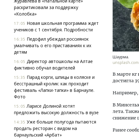
Журавлева в «Натальной карте»
раскритиковали за поддержку
«Колобка»
Новая школьная программа ждет
17:05
учеников с 1 сентября. Подробности
Педофил убеждал россиянок
16:35
умалчивать о его приставаниях к их
детям
Смелость архитектурных идей.
Архи
Шаурма.
Генеральный директор компании
зем
Директор автошколы на Алтае
16:05
unsplash.com
ЗИАС — об эстетике городов,
пли
фиктивно обучал водителей
трендах в фасадах и развитии рынка
ста
В марте кг
Парад корги, шпицы в коляске и
15:35
достигла 39
СТРОИТЕЛЬСТВО
СТР
бесстрашный кролик: как проходит
фестиваль «Лапки-тапки» в Барнауле.
Например, 
Фото
В Минсельх
Ларисе Долиной хотят
15:05
лета. Такж
предложить высокую должность в вузе
снижение ц
Уже больше полугода пытаются
14:35
продать ресторан с видом на
Ранее сооб
барнаульский «Арбат»