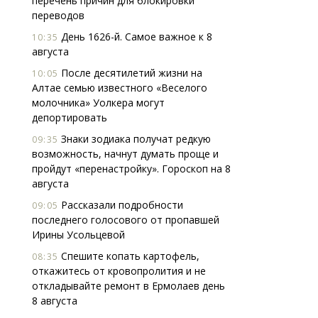
перечень причин для блокировки
переводов
День 1626-й. Самое важное к 8
10:35
августа
После десятилетий жизни на
10:05
Алтае семью известного «Веселого
молочника» Уолкера могут
депортировать
Знаки зодиака получат редкую
09:35
возможность, начнут думать проще и
пройдут «перенастройку». Гороскоп на 8
августа
Рассказали подробности
09:05
последнего голосового от пропавшей
Ирины Усольцевой
Спешите копать картофель,
08:35
откажитесь от кровопролития и не
откладывайте ремонт в Ермолаев день
8 августа