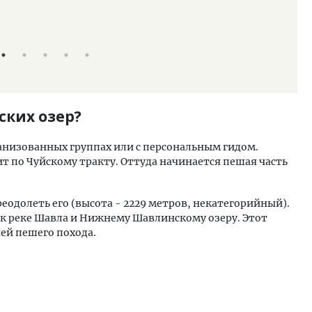
ских озер?
ганизованных группах или с персональным гидом.
ит по Чуйскому тракту. Оттуда начинается пешая часть
еодолеть его (высота - 2229 метров, некатегорийный).
 к реке Шавла и Нижнему Шавлинскому озеру. Этот
ней пешего похода.