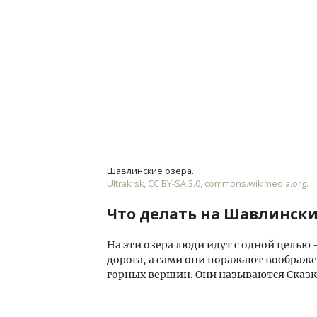
Шавлинские озера.
Ultrakrsk, CC BY-SA 3.0, commons.wikimedia.org.
Что делать на Шавлински
На эти озера люди идут с одной целью
дорога, а сами они поражают воображ
горных вершин. Они называются Сказка