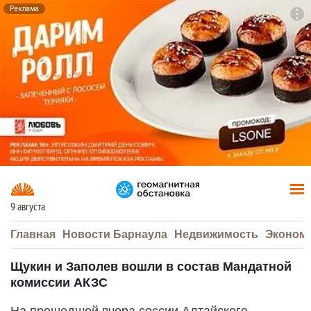
Реклама
To
F7
9 августа
Главная
Новости Барнаула
Недвижимость
Эконом
Щукин и Заполев вошли в состав Мандатной
комиссии АКЗС
На прошедшей вчера сессии Алтайского