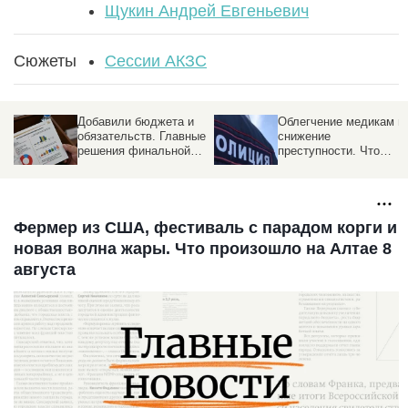
Щукин Андрей Евгеньевич
Сюжеты
Сессии АКЗС
Добавили бюджета и
Облегчение медикам и
обязательств. Главные
снижение
решения финальной
преступности. Что
сессии восьмого
решили депутаты на
созыва АКЗС
49-й сессии АКЗС
Фермер из США, фестиваль с парадом корги и
новая волна жары. Что произошло на Алтае 8
августа