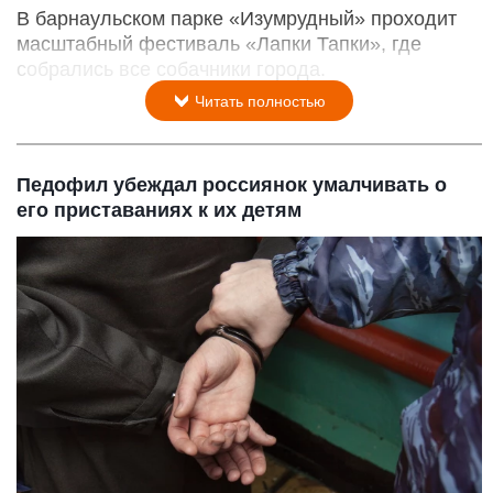
В барнаульском парке «Изумрудный» проходит
масштабный фестиваль «Лапки Тапки», где
собрались все собачники города.
Читать полностью
Педофил убеждал россиянок умалчивать о
его приставаниях к их детям