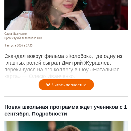
Олеся Иванченко.
Пресс-служба телеканала НТВ.
8 августа 2026 в 17:35
Скандал вокруг фильма «Колобок», где одну из
главных ролей сыграл Дмитрий Журавлев,
перекинулся на его коллегу в шоу «Натальная
карта» — Олесю Иванченко.
Читать полностью
Новая школьная программа ждет учеников с 1
сентября. Подробности