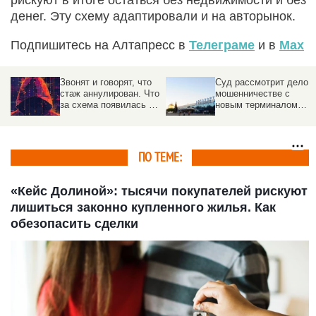
рискуют в итоге остаться без недвижимости и без
денег. Эту схему адаптировали и на авторынок.
Подпишитесь на Алтапресс в
Телеграме
и в
Max
Звонят и говорят, что
Суд рассмотрит дело о
стаж аннулирован. Что
мошенничестве с
за схема появилась в
новым терминалом
России
барнаульского
аэропорта
ПО ТЕМЕ:
«Кейс Долиной»: тысячи покупателей рискуют
лишиться законно купленного жилья. Как
обезопасить сделки