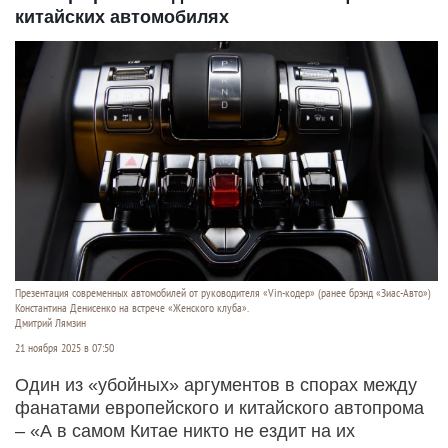
китайских автомобилях
Презентация современных автомобилей от руководителя «Vin-кодер» (ранее брэнд «Зиас-Авто»)
Константина Денисенко на встрече «Женского клуба».
Дмитрий Лямзин
21 ноября 2025 в 07:50
Один из «убойных» аргументов в спорах между
фанатами европейского и китайского автопрома
– «А в самом Китае никто не ездит на их