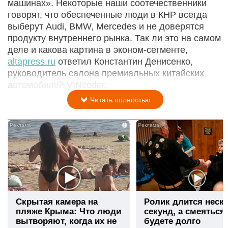
машинах». Некоторые наши соотечественники
говорят, что обеспеченные люди в КНР всегда
выберут Audi, BMW, Mercedes и не доверятся
продукту внутреннего рынка. Так ли это на самом
деле и какова картина в эконом-сегменте,
altapress.ru
ответил Константин Денисенко,
руководитель салона премиальных китайских
автомобилей VINcoder.
Читать полностью
i
Скрытая камера на
Ролик длится неск
пляже Крыма: Что люди
секунд, а смеяться
вытворяют, когда их не
будете долго