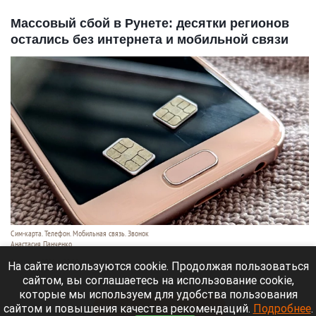
Массовый сбой в Рунете: десятки регионов
остались без интернета и мобильной связи
Сим-карта. Телефон. Мобильная связь. Звонок
Анастасия Панченко
6 августа 2026 в 20:20
На сайте используются cookie. Продолжая пользоваться
сайтом, вы соглашаетесь на использование cookie,
В России 6 августа произошел масштабный сбой.
которые мы используем для удобства пользования
сайтом и повышения качества рекомендаций.
Подробнее
.
Читать полностью