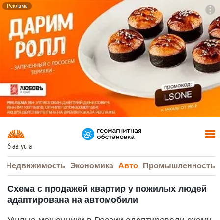
Реклама
To
F7
6 августа
а
Недвижимость
Экономика
Авто
Промышленность
Схема с продажей квартир у пожилых людей
адаптирована на автомобили
Ушлые мошенники в России адаптировали схему