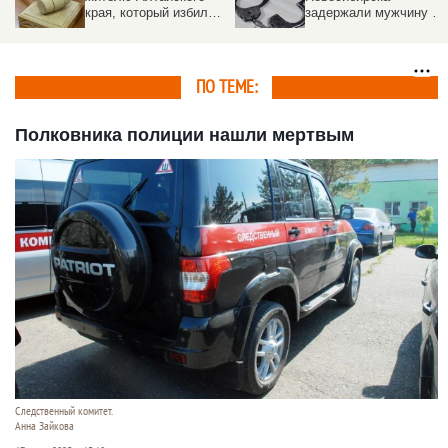
края, который избил
задержали мужчину с
ребенка-инвалида
28 кг нелегальных
духов
ПО ТЕМЕ:
Полковника полиции нашли мертвым
Следственный комитет.
Анна Зайкова