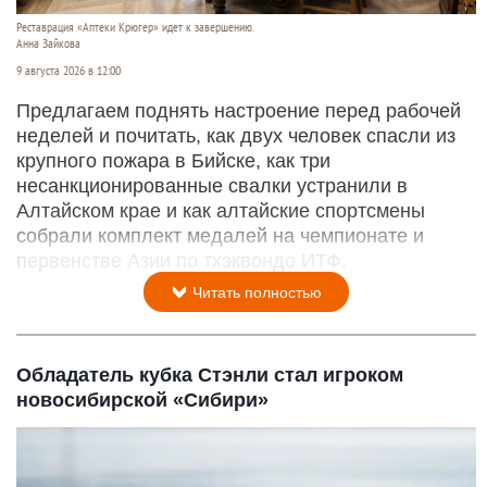
Реставрация «Аптеки Крюгер» идет к завершению.
Анна Зайкова
9 августа 2026 в 12:00
Предлагаем поднять настроение перед рабочей
неделей и почитать, как двух человек спасли из
крупного пожара в Бийске, как три
несанкционированные свалки устранили в
Алтайском крае и как алтайские спортсмены
собрали комплект медалей на чемпионате и
первенстве Азии по тхэквондо ИТФ.
Читать полностью
Обладатель кубка Стэнли стал игроком
новосибирской «Сибири»