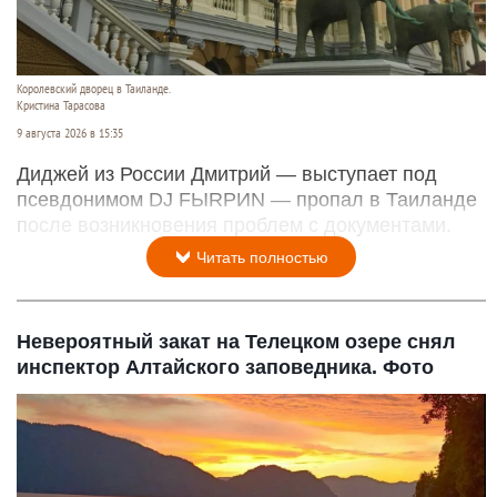
Королевский дворец в Таиланде.
Кристина Тарасова
9 августа 2026 в 15:35
Диджей из России Дмитрий — выступает под
псевдонимом DJ FЫRРИN — пропал в Таиланде
после возникновения проблем с документами.
Читать полностью
Невероятный закат на Телецком озере снял
инспектор Алтайского заповедника. Фото