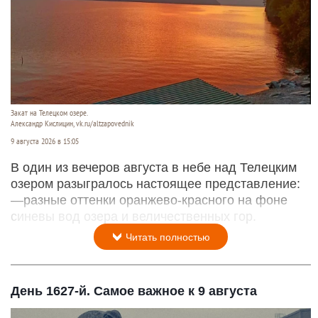
Закат на Телецком озере.
Александр Кислицин, vk.ru/altzapovednik
9 августа 2026 в 15:05
В один из вечеров августа в небе над Телецким
озером разыгралось настоящее представление:
—разные оттенки оранжево-красного на фоне
синевы вод озера и величественных гор.
Читать полностью
День 1627-й. Самое важное к 9 августа