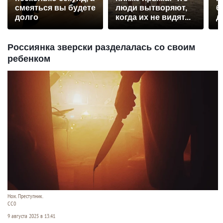
смеяться вы будете
люди вытворяют,
б
долго
когда их не видят...
д
Россиянка зверски разделалась со своим
ребенком
Нож. Преступник.
CC0
9 августа 2025 в 13:41