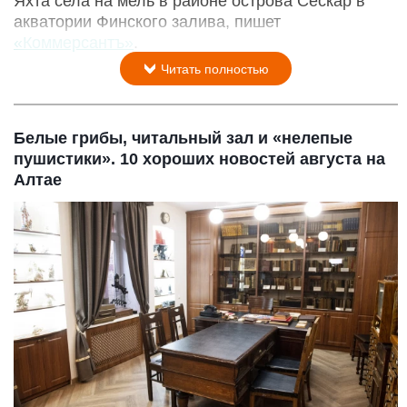
Яхта села на мель в районе острова Сескар в
акватории Финского залива, пишет
«Коммерсантъ»
.
Читать полностью
Белые грибы, читальный зал и «нелепые
пушистики». 10 хороших новостей августа на
Алтае