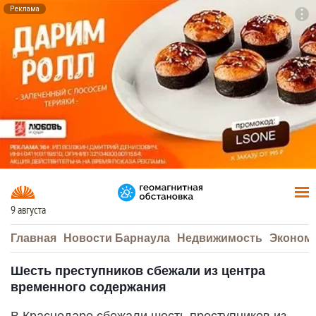
Реклама
To
F7
9 августа
Главная
Новости Барнаула
Недвижимость
Эконом
Шесть преступников сбежали из центра
временного содержания
В Краснодаре сбежали шесть преступников из