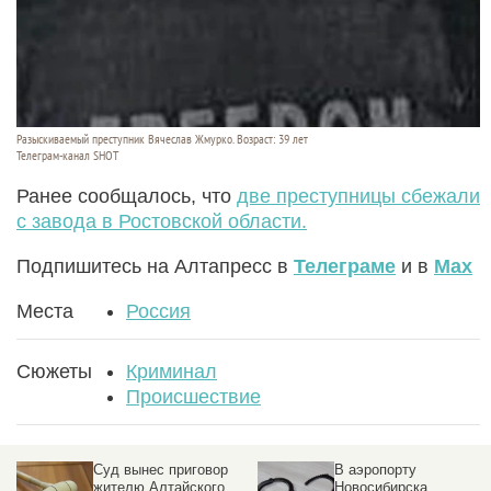
Разыскиваемый преступник Вячеслав Жмурко. Возраст: 39 лет
Телеграм-канал SHOT
Ранее сообщалось, что
две преступницы сбежали
с завода в Ростовской области.
Подпишитесь на Алтапресс в
Телеграме
и в
Max
Места
Россия
Сюжеты
Криминал
Происшествие
Суд вынес приговор
В аэропорту
жителю Алтайского
Новосибирска