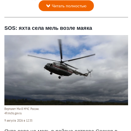
Читать полностью
SOS: яхта села мель возле маяка
Вертолет Ми-8 МЧС России.
49.mchs.gov.ru
9 августа 2026 в 12:35