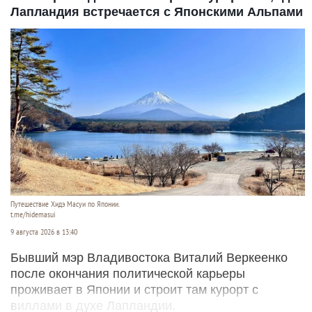
Лапландия встречается с Японскими Альпами
Путешествие Хидэ Масуи по Японии.
t.me/hidemasui
9 августа 2026 в 13:40
Бывший мэр Владивостока Виталий Веркеенко
после окончания политической карьеры
проживает в Японии и строит там курорт с
виллами в духе Лапландии.