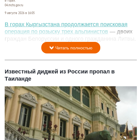
В горах.
04.mchs.gov.ru
9 августа 2026 в 16:05
В горах Кыргызстана продолжается поисковая
операция по розыску трех альпинистов
— двоих
граждан Белоруссии и одного гражданина Литвы.
Читать полностью
Известный диджей из России пропал в
Таиланде