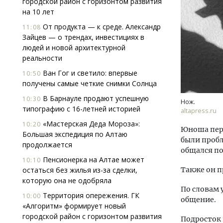
городской район с горизонтом развития
на 10 лет
От продукта — к среде. Александр
11:08
Зайцев — о трендах, инвестициях в
людей и новой архитектурной
реальности
Ван Гог и светило: впервые
10:50
получены самые четкие снимки Солнца
Архи
зем
В Барнауле продают успешную
10:30
Нож.
пли
типографию с 16-летней историей
altapress.ru
ста
«Мастерская Деда Мороза»:
10:20
Юноша пере
СТР
Большая экспедиция по Алтаю
были пробл
продолжается
общался по
Пенсионерка на Алтае может
10:10
остаться без жилья из-за сделки,
Также он п
которую она не одобряла
По словам
Территория опережения. ГК
10:00
общение.
«Алгоритм» формирует новый
городской район с горизонтом развития
Подросток 