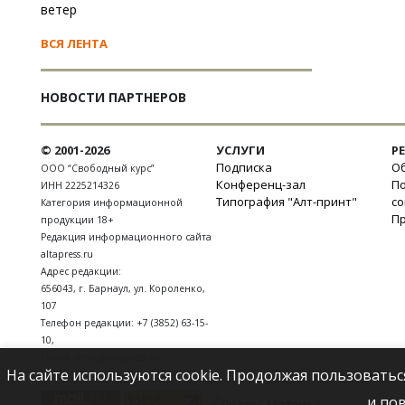
ветер
ВСЯ ЛЕНТА
НОВОСТИ ПАРТНЕРОВ
© 2001-2026
УСЛУГИ
Р
Подписка
Об
ООО “Свободный курс”
Конференц-зал
П
ИНН 2225214326
Типография "Алт-принт"
с
Категория информационной
П
продукции 18+
Редакция информационного сайта
altapress.ru
Адрес редакции:
656043
,
г. Барнаул
,
ул. Короленко,
107
Телефон редакции:
+7 (3852) 63-15-
10
,
E-mail:
news@altapress.ru
На сайте используются cookie. Продолжая пользоватьс
и по