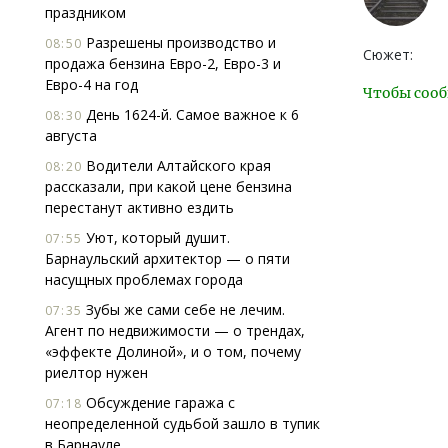
праздником
Разрешены производство и
08:50
Сюжет:
продажа бензина Евро-2, Евро-3 и
Евро-4 на год
Чтобы сооб
День 1624-й. Самое важное к 6
08:30
августа
Водители Алтайского края
08:20
рассказали, при какой цене бензина
перестанут активно ездить
Уют, который душит.
07:55
Барнаульский архитектор — о пяти
насущных проблемах города
Зубы же сами себе не лечим.
07:35
Агент по недвижимости — о трендах,
«эффекте Долиной», и о том, почему
риелтор нужен
Обсуждение гаража с
07:18
неопределенной судьбой зашло в тупик
в Барнауле