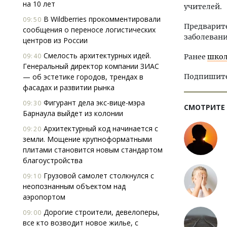
на 10 лет
учителей.
В Wildberries прокомментировали
09:50
Предварите
сообщения о переносе логистических
заболевани
центров из России
Смелость архитектурных идей.
09:40
Ранее
школ
Генеральный директор компании ЗИАС
— об эстетике городов, трендах в
Подпишитес
фасадах и развитии рынка
Фигурант дела экс-вице-мэра
09:30
СМОТРИТЕ
Барнаула выйдет из колонии
Архитектурный код начинается с
09:20
земли. Мощение крупноформатными
плитами становится новым стандартом
благоустройства
Грузовой самолет столкнулся с
09:10
неопознанным объектом над
аэропортом
Дорогие строители, девелоперы,
09:00
все кто возводит новое жилье, с