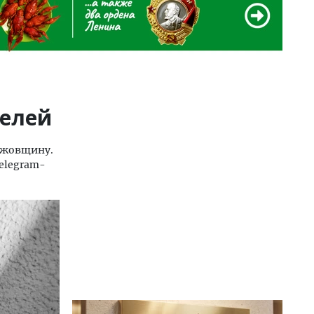
телей
ножовщину.
elegram-