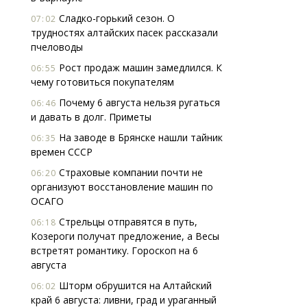
Сладко-горький сезон. О
07:02
трудностях алтайских пасек рассказали
пчеловоды
Рост продаж машин замедлился. К
06:55
чему готовиться покупателям
Почему 6 августа нельзя ругаться
06:46
и давать в долг. Приметы
На заводе в Брянске нашли тайник
06:35
времен СССР
Страховые компании почти не
06:20
организуют восстановление машин по
ОСАГО
Стрельцы отправятся в путь,
06:18
Козероги получат предложение, а Весы
встретят романтику. Гороскоп на 6
августа
Шторм обрушится на Алтайский
06:02
край 6 августа: ливни, град и ураганный