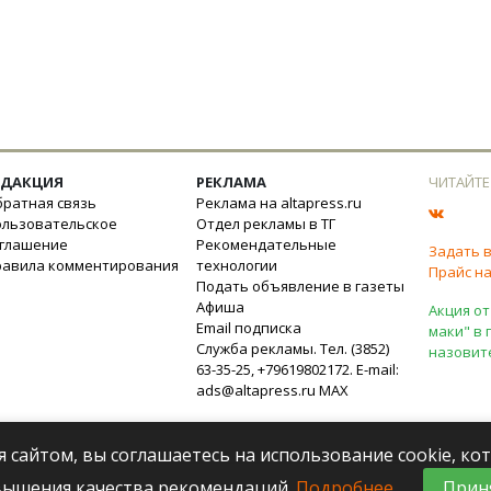
ЕДАКЦИЯ
РЕКЛАМА
ЧИТАЙТЕ
ратная связь
Реклама на altapress.ru
ользовательское
Отдел рекламы в ТГ
оглашение
Рекомендательные
Задать 
равила комментирования
технологии
Прайс на
Подать объявление в газеты
Афиша
Акция от
Email подписка
маки" в 
Служба рекламы. Тел. (3852)
назовит
63-35-25, +79619802172. E-mail:
ads@altapress.ru
MAX
я сайтом, вы соглашаетесь на использование cookie, к
вышения качества рекомендаций.
Подробнее
.
Прин