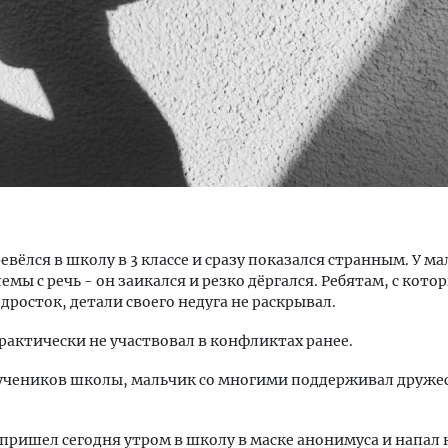
тектурный код начинается с
Смелость архитектурных 
ли. Мощение крупноформатными
Генеральный директор к
тами становится новым
ЗИАС — об эстетике горо
ндартом благоустройства
трендах в фасадах и разв
вёлся в школу в 3 классе и сразу показался странным. У м
ОИТЕЛЬСТВО
СТРОИТЕЛЬСТВО
емы с речь - он заикался и резко дёргался. Ребятам, с кот
дросток, детали своего недуга не раскрывал.
рактически не участвовал в конфликтах ранее.
 учеников школы, мальчик со многими поддерживал друже
пришел сегодня утром в школу в маске анонимуса и напал 