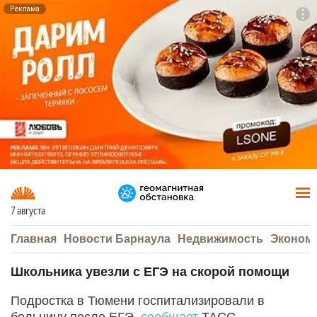
Реклама
To
F7
7 августа
Главная
Новости Барнаула
Недвижимость
Эконом
Школьника увезли с ЕГЭ на скорой помощи
Подростка в Тюмени госпитализировали в
больницу после ЕГЭ,
сообщает
ТАСС.