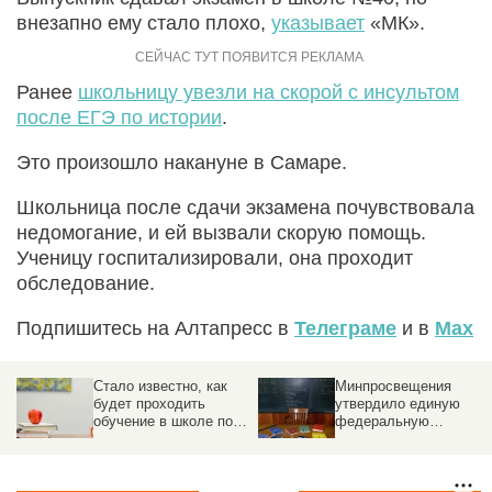
внезапно ему стало плохо,
указывает
«МК».
Ранее
школьницу увезли на скорой с инсультом
после ЕГЭ по истории
.
Это произошло накануне в Самаре.
Школьница после сдачи экзамена почувствовала
недомогание, и ей вызвали скорую помощь.
Ученицу госпитализировали, она проходит
обследование.
Подпишитесь на Алтапресс в
Телеграме
и в
Max
Минпросвещения
Магистратура за год.
утвердило единую
Макет нового
федеральную
образовательного
программу
стандарта представил
дошкольного
Минобрнауки
образования