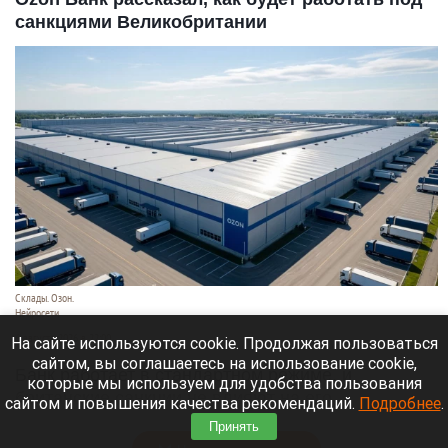
санкциями Великобритании
Склады. Озон.
Нейросети
6 августа 2026 в 22:00
На сайте используются cookie. Продолжая пользоваться
сайтом, вы соглашаетесь на использование cookie,
Банк работает в стандартном режиме, и
которые мы используем для удобства пользования
британские санкции не влияют на его
сайтом и повышения качества рекомендаций.
Подробнее
.
деятельность.
Принять