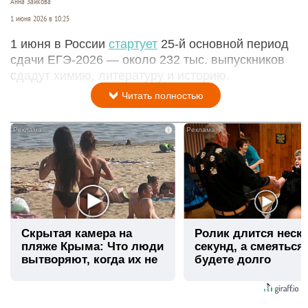
Анна Зайкова
1 июня 2026 в 10:25
1 июня в России
стартует
25-й основной период
сдачи ЕГЭ-2026 — около 232 тыс. выпускников
сдадут химию, литературу и историю.
Читать полностью
i
Скрытая камера на
Ролик длится неск
пляже Крыма: Что люди
секунд, а смеяться
вытворяют, когда их не
будете долго
видят...