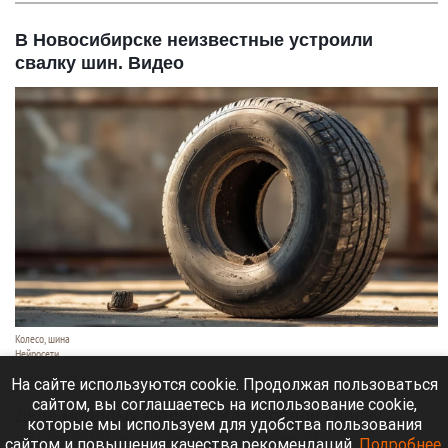
В Новосибирске неизвестные устроили
свалку шин. Видео
Колесо, шина
Нейросети
6 августа 2026 в 22:20
На сайте используются cookie. Продолжая пользоваться
сайтом, вы соглашаетесь на использование cookie,
Двое молодых людей организовали свалку
которые мы используем для удобства пользования
автомобильных шин на ул. Военной в
сайтом и повышения качества рекомендаций.
Подробнее
.