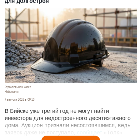
для долгостроя
Строительная каска
Нейросети
7 августа 2026 в 09:10
В Бийске уже третий год не могут найти
инвестора для недостроенного десятиэтажного
дома. Аукцион признали несостоявшимся, ведь
заявок даже не поступало,
сообщает
«Толк».