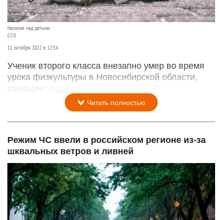
Насилие над детьми.
CC0
11 октября 2022 в 12:54
Ученик второго класса внезапно умер во время
урока физкультуры в Новосибирской области,
сообщает
ngs.ru
.
Читать полностью
Режим ЧС ввели в российском регионе из-за
шквальных ветров и ливней