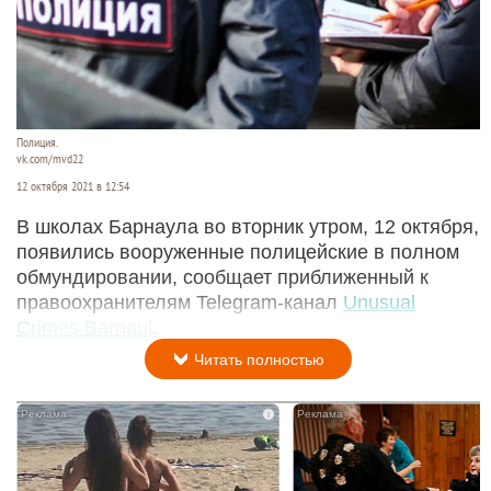
Полиция.
vk.com/mvd22
12 октября 2021 в 12:54
В школах Барнаула во вторник утром, 12 октября,
появились вооруженные полицейские в полном
обмундировании, сообщает приближенный к
правоохранителям Telegram-канал
Unusual
Crimes Barnaul
.
Читать полностью
i