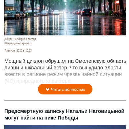
Дождь. Пасмурная погода
Шедеврум/Altapress.ru
7 августа 2026 в 10:05
Мощный циклон обрушил на Смоленскую область
ливни и шквальный ветер, что вынудило власти
ввести в регионе режим чрезвычайной ситуации
(ЧС) природного характера.
Читать полностью
Предсмертную записку Натальи Наговицыной
могут найти на пике Победы