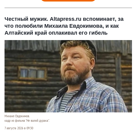
Честный мужик. Altapress.ru вспоминает, за
что полюбили Михаила Евдокимова, и как
Алтайский край оплакивал его гибель
Михаил Евдокимов.
кадр из фильма "Не валяй дурака".
7 августа 2026 в 09:30