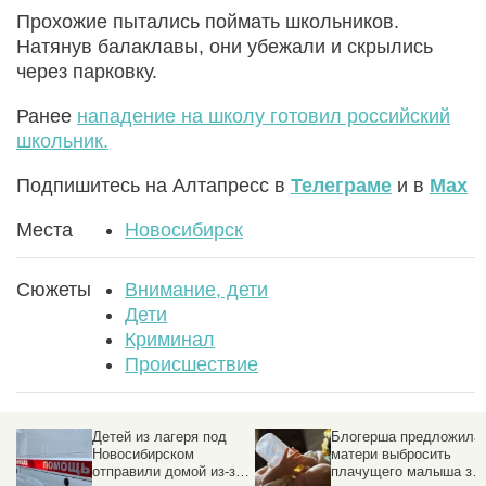
Прохожие пытались поймать школьников.
Натянув балаклавы, они убежали и скрылись
через парковку.
Ранее
нападение на школу готовил российский
школьник.
Подпишитесь на Алтапресс в
Телеграме
и в
Max
Места
Новосибирск
Сюжеты
Внимание, дети
Дети
Криминал
Происшествие
Блогерша предложила
В сибирском регионе
матери выбросить
запретили продажу
за
плачущего малыша за
топлива детям младш