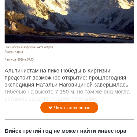
Пик Победы в Киргизии, 7439 метров
Яндекс Карты
7 августа 2026 в 09:45
Альпинистам на пике Победы в Киргизии
предстоит возможное открытие: прошлогодняя
экспедиция Натальи Наговициной завершилась
гибелью на высоте 7 150 м, но там же она могла
оставить свое последнее послание.
Читать полностью
Бийск третий год не может найти инвестора