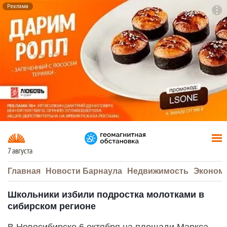
Реклама
To
F7
7 августа
Главная
Новости Барнаула
Недвижимость
Эконом
Школьники избили подростка молотками в
сибирском регионе
В Новосибирске 6 октября на площади Маркса