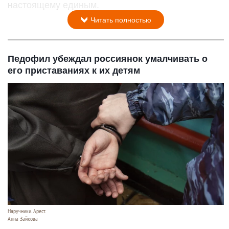
настоящему единым.
Читать полностью
Педофил убеждал россиянок умалчивать о
его приставаниях к их детям
Наручники. Арест.
Анна Зайкова