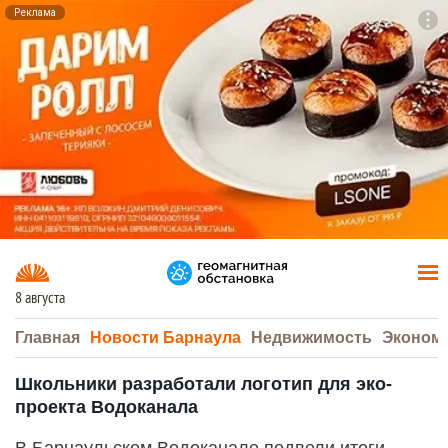
Реклама
To
F7
8 августа
Главная
Новости Барнаула
Недвижимость
Эконом
Школьники разработали логотип для эко-
проекта Водоканала
В Барнаульском Водоканале подвели итоги