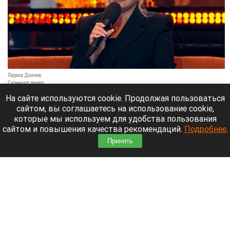
Лариса Долина.
Скриншот видео
8 августа 2026 в 15:05
На сайте используются cookie. Продолжая пользоваться
сайтом, вы соглашаетесь на использование cookie,
Народный артист России Игорь Бутман
которые мы используем для удобства пользования
признался, что видит во главе вокального
сайтом и повышения качества рекомендаций.
Подробнее
.
факультета первого российского джазового вуза
Принять
именно Ларису Долину. Он планирует лично
предложить эту должность своей коллеге.
Читать полностью
Огромная пробка сковала дорожное движение
на пути в Барнаул через Старый мост. Что