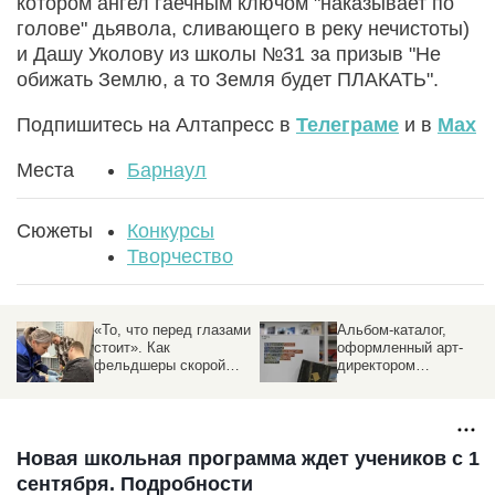
котором ангел гаечным ключом "наказывает по
голове" дьявола, сливающего в реку нечистоты)
и Дашу Уколову из школы №31 за призыв "Не
обижать Землю, а то Земля будет ПЛАКАТЬ".
Подпишитесь на Алтапресс в
Телеграме
и в
Max
Места
Барнаул
Сюжеты
Конкурсы
Творчество
«То, что перед глазами
Альбом-каталог,
стоит». Как
оформленный арт-
м
фельдшеры скорой
директором
принимают роды,
«Алтапресс», признали
спасают при ДТП и
лучшим на Алтае
побеждают на конкурсе
Новая школьная программа ждет учеников с 1
сентября. Подробности