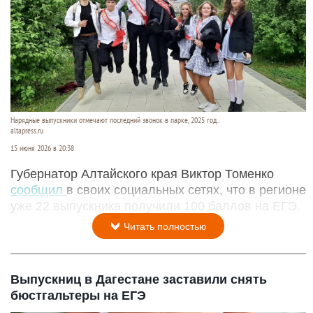
Нарядные выпускники отмечают последний звонок в парке, 2025 год..
altapress.ru
15 июня 2026 в 20:38
Губернатор Алтайского края Виктор Томенко
сообщил
в своих социальных сетях, что в регионе
уже 22 выпускника получили 100 баллов на ЕГЭ.
Читать полностью
Выпускниц в Дагестане заставили снять
бюстгальтеры на ЕГЭ