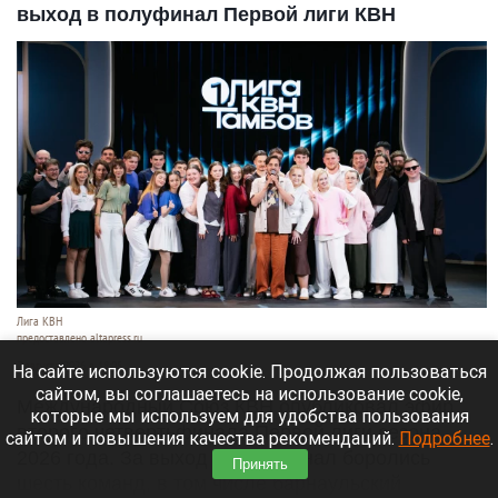
выход в полуфинал Первой лиги КВН
Лига КВН
предоставлено altapress.ru
7 августа 2026 в 18:05
На сайте используются cookie. Продолжая пользоваться
сайтом, вы соглашаетесь на использование cookie,
Международный Союз КВН опубликовал эфир
которые мы используем для удобства пользования
второго четвертьфинала Первой лиги сезона
сайтом и повышения качества рекомендаций.
Подробнее
.
2026 года. За выход в полуфинал боролись
Принять
шесть команд, в том числе барнаульский