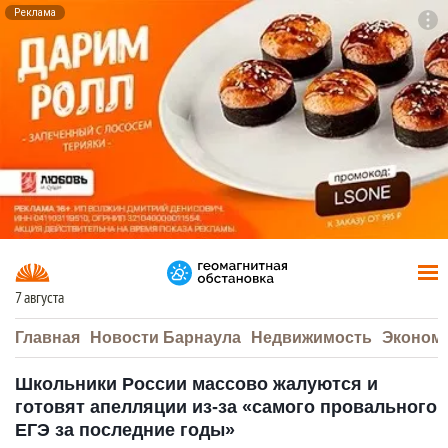
Реклама
To
F7
7 августа
Главная
Новости Барнаула
Недвижимость
Эконом
Школьники России массово жалуются и
готовят апелляции из-за «самого провального
ЕГЭ за последние годы»