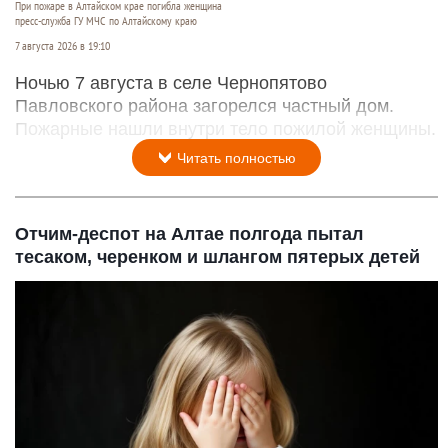
При пожаре в Алтайском крае погибла женщина
пресс-служба ГУ МЧС по Алтайскому краю
7 августа 2026 в 19:10
Ночью 7 августа в селе Чернопятово
Павловского района загорелся частный дом.
Пожарные нашли внутри тело пожилой женщины.
Читать полностью
Отчим-деспот на Алтае полгода пытал
тесаком, черенком и шлангом пятерых детей