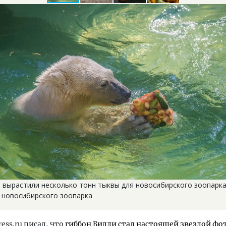
 вырастили несколько тонн тыквы для новосибирского зоопарка
т новосибирского зоопарка
ress.ru писал, что
гиббон Билли стал настоящей звездой фот