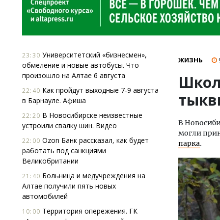
Университетский «бизнесмен»,
23:30
ЖИЗНЬ
обмеление и новые автобусы. Что
произошло на Алтае 6 августа
Школ
Как пройдут выходные 7-9 августа
22:40
тыкв
в Барнауле. Афиша
В Новосибирске неизвестные
22:20
В Новосиби
устроили свалку шин. Видео
могли прин
Ozon Банк рассказал, как будет
22:00
парка
.
работать под санкциями
Великобритании
Больница и медучреждения на
21:40
Алтае получили пять новых
автомобилей
Территория опережения. ГК
10:00