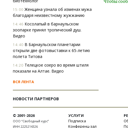
биотехнолог
Чтобы сооб
Женщина узнала об изменах мужа
15:00
благодаря неизвестному жужжанию
Косолапый в барнаульском
14:46
зоопарке принял тропический душ.
Видео
В Барнаульском планетарии
14:40
открыли две фотовыставки к 65-летию
полета Титова
Телецкое озеро во время штиля
14:20
показали на Алтае. Видео
ВСЯ ЛЕНТА
НОВОСТИ ПАРТНЕРОВ
© 2001-2026
УСЛУГИ
Р
Подписка
Об
ООО “Свободный курс”
Конференц-зал
П
ИНН 2225214326