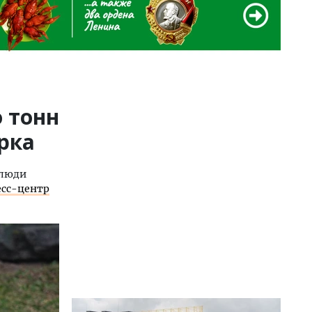
 тонн
рка
 люди
есс-центр