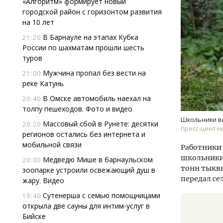
«Алгоритм» формирует новый
городской район с горизонтом развития
на 10 лет
В Барнауле на этапах Кубка
21:20
России по шахматам прошли шесть
туров
Мужчина пропал без вести на
21:00
реке Катунь
Двухуровневые номера и вид на горы.
Архи
Каким будет новый бутик-отель
зем
В Омске автомобиль наехал на
20:40
«Белкур» в Белокурихе
пли
толпу пешеходов. Фото и видео
ста
Школьники вы
Массовый сбой в Рунете: десятки
20:20
пресс-цент н
ДОМА И КВАРТИРЫ
СТР
регионов остались без интернета и
мобильной связи
Работники 
школьники 
Медведю Мише в барнаульском
20:00
тонн тыквы
зоопарке устроили освежающий душ в
передал се
жару. Видео
Сутенерша с семью помощницами
19:40
открыла две сауны для интим-услуг в
Бийске