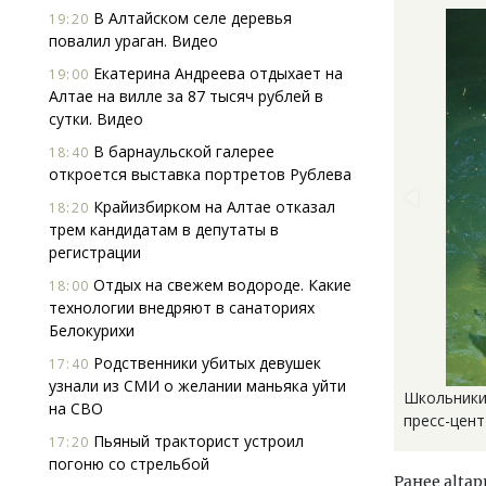
В Алтайском селе деревья
19:20
повалил ураган. Видео
Екатерина Андреева отдыхает на
19:00
Алтае на вилле за 87 тысяч рублей в
сутки. Видео
В барнаульской галерее
18:40
откроется выставка портретов Рублева
Крайизбирком на Алтае отказал
18:20
трем кандидатам в депутаты в
регистрации
Отдых на свежем водороде. Какие
18:00
технологии внедряют в санаториях
Белокурихи
Родственники убитых девушек
17:40
узнали из СМИ о желании маньяка уйти
Школьники
на СВО
пресс-цен
Пьяный тракторист устроил
17:20
погоню со стрельбой
Ранее altap