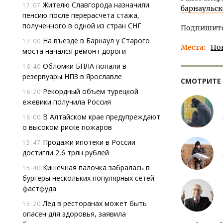
Жителю Славгорода назначили
17:07
барнаульск
пенсию после перерасчета стажа,
полученного в одной из стран СНГ
Подпишитес
На въезде в Барнаул у Старого
17:00
Места
Но
моста начался ремонт дороги
Обломки БПЛА попали в
16:40
резервуары НПЗ в Ярославле
СМОТРИТЕ
Рекордный объем турецкой
16:20
ежевики получила Россия
В Алтайском крае предупреждают
16:00
о высоком риске пожаров
Продажи ипотеки в России
15:47
достигли 2,6 трлн рублей
Кишечная палочка забралась в
15:40
бургеры нескольких популярных сетей
фастфуда
Лед в ресторанах может быть
15:20
опасен для здоровья, заявила