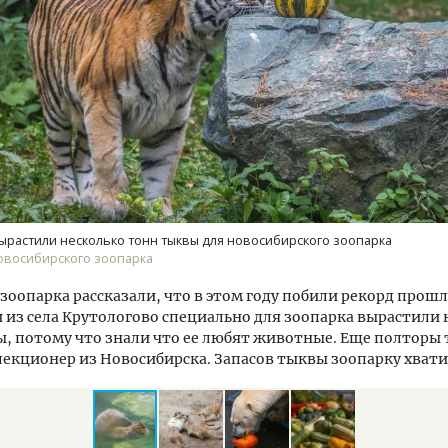
тектурный код начинается с
Смелость архитектурных 
ли. Мощение крупноформатными
Генеральный директор к
тами становится новым
ЗИАС — об эстетике горо
ндартом благоустройства
трендах в фасадах и разв
растили несколько тонн тыквы для новосибирского зоопарка
овосибирского зоопарка
ОИТЕЛЬСТВО
СТРОИТЕЛЬСТВО
зоопарка рассказали, что в этом году побили рекорд прошл
из села Крутологово специально для зоопарка вырастили 
, потому что знали что ее любят животные. Еще полторы
лекционер из Новосибирска. Запасов тыквы зоопарку хвати