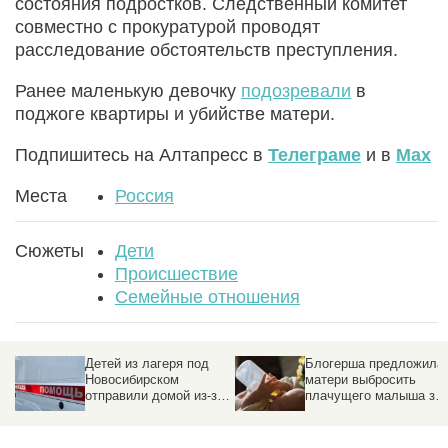
состояния подростков. Следственный комитет
совместно с прокуратурой проводят
расследование обстоятельств преступления.
Ранее маленькую девочку
подозревали
в
поджоге квартиры и убийстве матери.
Подпишитесь на Алтапресс в
Телеграме
и в
Max
Места
Россия
Сюжеты
Дети
Происшествие
Семейные отношения
Блогерша предложила
В сибирском регионе
матери выбросить
запретили продажу
а
плачущего малыша за
топлива детям младше
борт
18 лет