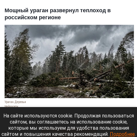
Мощный ураган развернул теплоход в
российском регионе
Ураган. Деревья
Нейросети
9 августа 2026 в 18:35
На сайте используются cookie. Продолжая пользоваться
сайтом, вы соглашаетесь на использование cookie,
Мощный ураган бушует в Самарской области.
которые мы используем для удобства пользования
сайтом и повышения качества рекомендаций.
Подробнее
.
Читать полностью