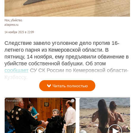
Нож, убийство.
altapress.ru
14 ноября 2025 в 22:09
Следствие завело уголовное дело против 16-
летнего парня из Кемеровской области. В
пятницу, 14 ноября, ему предъявили обвинение в
убийстве собственной бабушки. Об этом
сообщает
СУ СК России по Кемеровской области-
Кузбассу.
Читать полностью
i