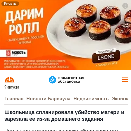
Реклама
To
F7
9 августа
Главная
Новости Барнаула
Недвижимость
Эконом
Школьница спланировала убийство матери и
зарезала ее из-за домашнего задания
Четырнадцатилетняя девочка убила свою мать,