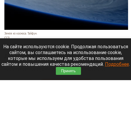
Земля из космоса. Тайфун.
СС0
9 августа 2026 в 17:05
На сайте используются cookie. Продолжая пользоваться
сайтом, вы соглашаетесь на использование cookie,
Два крупнейших аэропорта Шанхая — Пудун и
которые мы используем для удобства пользования
Хунцяо — к 9 августа отменили порядка 60%
сайтом и повышения качества рекомендаций.
Подробнее
.
рейсов из-за приближающегося тайфуна
Принять
«Долфин».
Читать полностью
Россиянин выстрелил в голову сотруднику
автосервиса