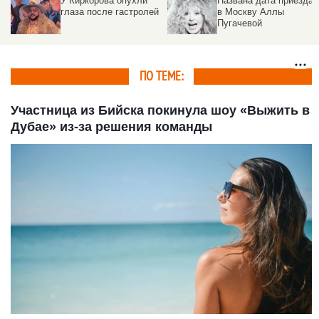
ссказала о
Майами, Бузова,
Собчак объяс
вечере
«Краски»: звездный
почему не ро
ред комой
десант готовится к
детей от Бог
выступлениям на
Алтае
ПО ТЕМЕ:
Участница из Бийска покинула шоу «Выжить в
Дубае» из-за решения команды