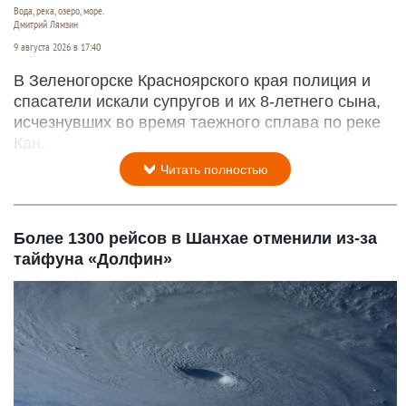
Вода, река, озеро, море.
Дмитрий Лямзин
9 августа 2026 в 17:40
В Зеленогорске Красноярского края полиция и
спасатели искали супругов и их 8-летнего сына,
исчезнувших во время таежного сплава по реке
Кан.
Читать полностью
Более 1300 рейсов в Шанхае отменили из-за
тайфуна «Долфин»