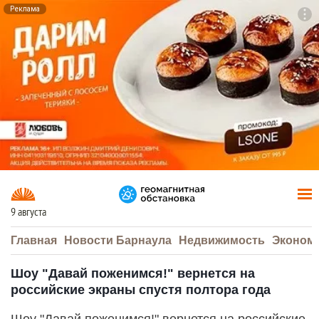
Реклама
To
F7
9 августа
Главная
Новости Барнаула
Недвижимость
Эконом
Шоу "Давай поженимся!" вернется на
российские экраны спустя полтора года
Шоу "Давай поженимся!" вернется на российские