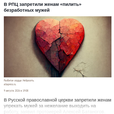
В РПЦ запретили женам «пилить»
безработных мужей
Разбитое сердце. Нейросеть.
altapress.ru.
9 августа 2026 в 19:08
В Русской православной церкви запретили женам
упрекать мужей за нежелание выходить на
работу, заявил протоиерей Алексей Батаногов.