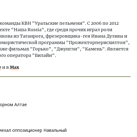
команды КВН "Уральские пельмени". С 2006 по 2012
кте "Наша Russia", где среди прочих играл роли
якова из Таганрога, фрезеровщика-гея Ивана Дулина и
 юмористической программы "Прожекторперисхилтон",
кже фильмах "Горько", "Джунгли", "Камень". Является
го оператора "Билайн".
е
и в
Max
Горном Алтае
риехал оппозиционер Навальный