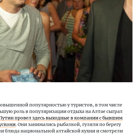
тектурный код начинается с
Смелость архитектурных 
ли. Мощение крупноформатными
Генеральный директор к
тами становится новым
ЗИАС — об эстетике горо
ндартом благоустройства
трендах в фасадах и разв
ОИТЕЛЬСТВО
СТРОИТЕЛЬСТВО
повышенной популярностью у туристов, в том числе
шую роль в популяризации отдыха на Алтае сыграл
Путин провел здесь выходные в компании с бывшим
ускони
. Они занимались рыбалкой, гуляли по берегу
ли блюда национальной алтайской кухни и смотрели