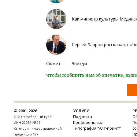
Как министр культуры Мединск
Сергей Лавров рассказал, поч
Сюжет:
Звезды
Чтобы сообщить нам об опечатке, выде
© 2001-2026
УСЛУГИ
Р
Подписка
Об
ООО “Свободный курс”
Конференц-зал
П
ИНН 2225214326
Типография "Алт-принт"
с
Категория информационной
П
продукции 18+