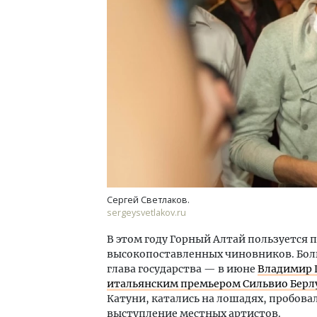
Архи
зем
пли
ста
СТР
Сергей Светлаков.
sergeysvetlakov.ru
В этом году Горный Алтай пользуется 
высокопоставленных чиновников. Боль
глава государства — в июне
Владимир 
итальянским премьером Сильвио Берл
Катуни, катались на лошадях, пробова
выступление местных артистов.