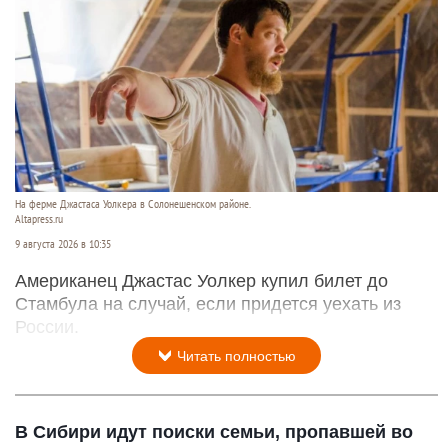
На ферме Джастаса Уолкера в Солонешенском районе.
Altapress.ru
9 августа 2026 в 10:35
Американец Джастас Уолкер купил билет до
Стамбула на случай, если придется уехать из
России.
Читать полностью
В Сибири идут поиски семьи, пропавшей во