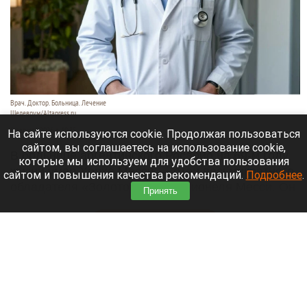
Врач. Доктор. Больница. Лечение
Шедеврум/Altapress.ru
8 августа 2026 в 19:35
На сайте используются cookie. Продолжая пользоваться
сайтом, вы соглашаетесь на использование cookie,
В больнице аргентинского Росарио на 69-м году
которые мы используем для удобства пользования
жизни умер Хорхе Месси — отец восьмикратного
сайтом и повышения качества рекомендаций.
Подробнее
.
обладателя «Золотого мяча» Лионеля Месси. Он
Принять
долго боролся с тяжелой болезнью.
Читать полностью
В элитном квартале российского города
накрыли притон-лабиринт