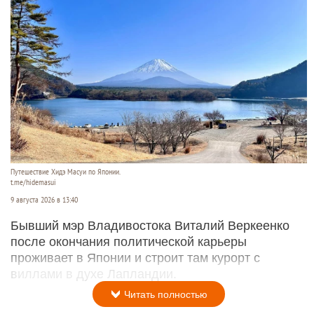
Путешествие Хидэ Масуи по Японии.
t.me/hidemasui
9 августа 2026 в 13:40
Бывший мэр Владивостока Виталий Веркеенко
после окончания политической карьеры
проживает в Японии и строит там курорт с
виллами в духе Лапландии.
Читать полностью