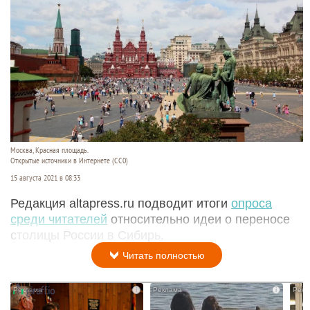
Москва, Красная площадь.
Открытые источники в Интернете (СС0)
15 августа 2021 в 08:33
Редакция altapress.ru подводит итоги
опроса
среди читателей
относительно идеи о переносе
столицы России в Сибирь.
Читать полностью
i
i