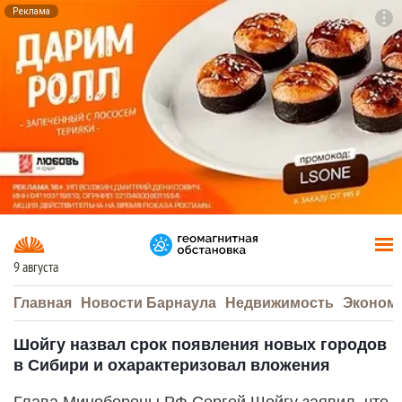
Реклама
To
F7
9 августа
Главная
Новости Барнаула
Недвижимость
Эконом
Шойгу назвал срок появления новых городов
в Сибири и охарактеризовал вложения
Глава Минобороны РФ Сергей Шойгу заявил, что