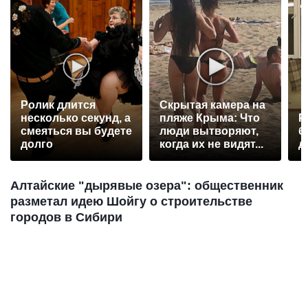
Ролик длится
Скрытая камера на
несколько секунд, а
пляже Крыма: Что
Р
смеяться вы будете
люди вытворяют,
б
долго
когда их не видят...
д
Алтайские "дырявые озера": общественник
разметал идею Шойгу о строительстве
городов в Сибири