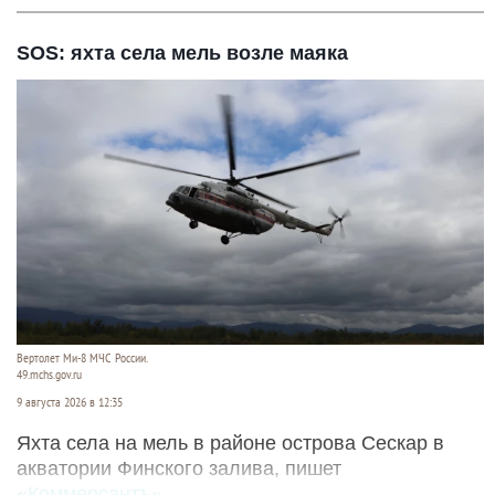
SOS: яхта села мель возле маяка
Вертолет Ми-8 МЧС России.
49.mchs.gov.ru
9 августа 2026 в 12:35
Яхта села на мель в районе острова Сескар в
акватории Финского залива, пишет
«Коммерсантъ»
.