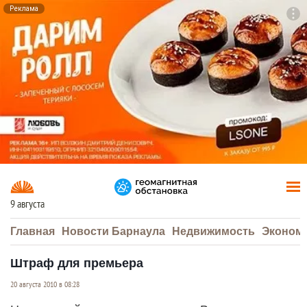
Реклама
To
F7
9 августа
Главная
Новости Барнаула
Недвижимость
Эконом
Штраф для премьера
20 августа 2010 в 08:28