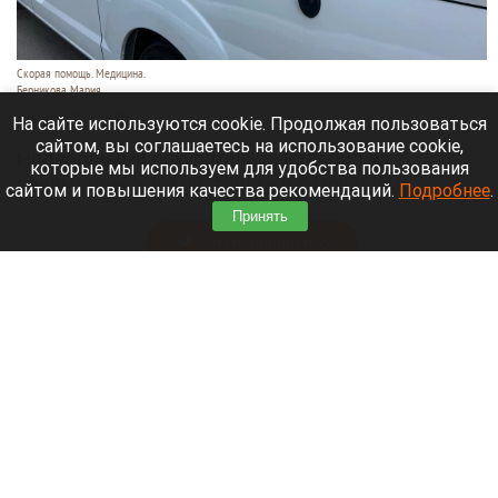
Скорая помощь. Медицина.
Берникова Мария
9 августа 2026 в 16:35
На сайте используются cookie. Продолжая пользоваться
сайтом, вы соглашаетесь на использование cookie,
Недовольный покупатель выстрелил из
которые мы используем для удобства пользования
пневматического пистолета в сотрудника
сайтом и повышения качества рекомендаций.
Подробнее
.
автосервиса в Москве.
Принять
Читать полностью
Найдена палатка пропавших белорусских и
литовских альпинистов