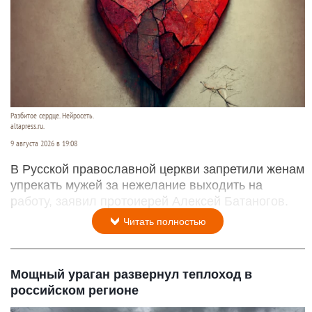
Разбитое сердце. Нейросеть.
altapress.ru.
9 августа 2026 в 19:08
В Русской православной церкви запретили женам
упрекать мужей за нежелание выходить на
работу, заявил протоиерей Алексей Батаногов.
Читать полностью
Мощный ураган развернул теплоход в
российском регионе