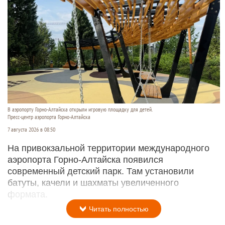
В аэропорту Горно-Алтайска открыли игровую площадку для детей.
Пресс-центр аэропорта Горно-Алтайска
7 августа 2026 в 08:50
На привокзальной территории международного
аэропорта Горно-Алтайска появился
современный детский парк. Там установили
батуты, качели и шахматы увеличенного
формата.
Читать полностью