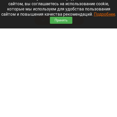
сайтом, вы соглашаетесь на использование cookie,
С 3 по 31 августа на площади Сахарова в
которые мы используем для удобства пользования
Барнауле будет работать ярмарка меда.
сайтом и повышения качества рекомендаций.
Подробнее
.
Читать полностью
Принять
О погоде в августе в Сибири рассказали
синоптики