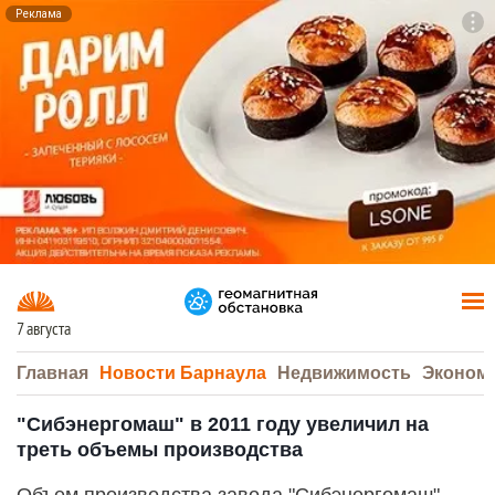
Реклама
To
F7
7 августа
Главная
Новости Барнаула
Недвижимость
Эконом
"Сибэнергомаш" в 2011 году увеличил на
треть объемы производства
Объем производства завода "Сибэнергомаш"