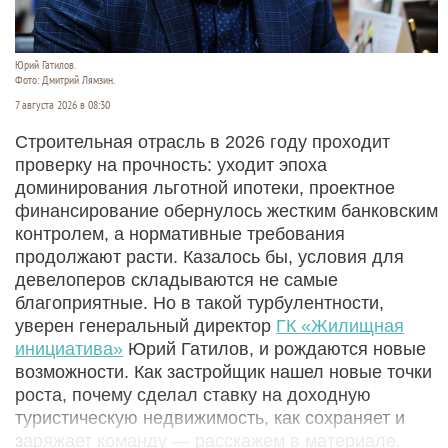
Юрий Гатилов.
Фото: Дмитрий Лямзин.
7 августа 2026 в 08:30
Строительная отрасль в 2026 году проходит
проверку на прочность: уходит эпоха
доминирования льготной ипотеки, проектное
финансирование обернулось жестким банковским
контролем, а нормативные требования
продолжают расти. Казалось бы, условия для
девелоперов складываются не самые
благоприятные. Но в такой турбулентности,
уверен генеральный директор
ГК «Жилищная
инициатива»
Юрий Гатилов, и рождаются новые
возможности. Как застройщик нашел новые точки
роста, почему сделал ставку на доходную
туристическую недвижимость, как сохраняет и
заряжает команду — расскажем в материале.