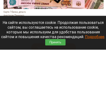
Карта Т-банка, деньги.
Анастасия Панченко
8 августа 2026 в 11:05
На сайте используются cookie. Продолжая пользоваться
сайтом, вы соглашаетесь на использование cookie,
С 1 марта российские банки начнут блокировать
которые мы используем для удобства пользования
денежные переводы по более широкому списку
сайтом и повышения качества рекомендаций.
Подробнее
.
оснований.
Принять
Читать полностью
День 1626-й. Самое важное к 8 августа