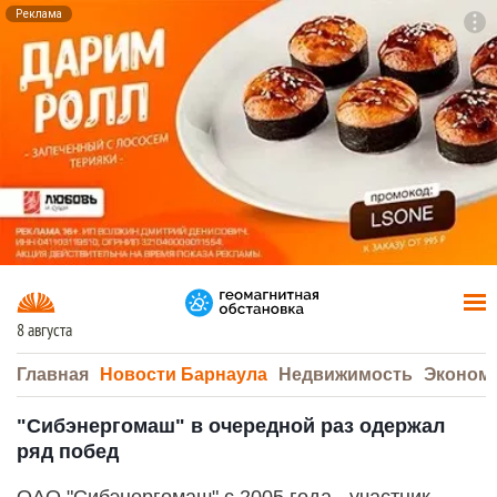
Реклама
To
F7
8 августа
Главная
Новости Барнаула
Недвижимость
Эконом
"Сибэнергомаш" в очередной раз одержал
ряд побед
ОАО "Сибэнергомаш" с 2005 года - участник