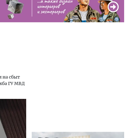
 на сбыт
жба ГУ МВД