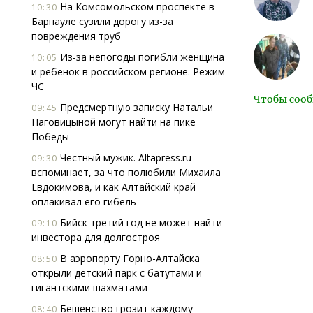
На Комсомольском проспекте в
10:30
Барнауле сузили дорогу из-за
повреждения труб
Из-за непогоды погибли женщина
10:05
и ребенок в российском регионе. Режим
ЧС
Чтобы сооб
Предсмертную записку Натальи
09:45
Наговицыной могут найти на пике
Победы
Честный мужик. Altapress.ru
09:30
вспоминает, за что полюбили Михаила
Евдокимова, и как Алтайский край
оплакивал его гибель
Бийск третий год не может найти
09:10
инвестора для долгостроя
В аэропорту Горно-Алтайска
08:50
открыли детский парк с батутами и
гигантскими шахматами
Бешенство грозит каждому
08:40