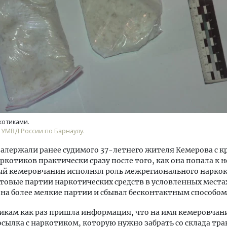
м новые берега. Гендиректор
Архитектурный код начин
лищной инициативы» Юрий
земли. Мощение крупно
лов — о том, как девелоперу
плитами становится нов
ваться на плаву, когда рынок
стандартом благоустрой
котиками.
рмит
 УМВД России по Барнаулу.
СТРОИТЕЛЬСТВО
ОИТЕЛЬСТВО
алержали ранее судимого 37-летнего жителя Кемерова с 
ркотиков практически сразу после того, как она попала к н
ый кемеровчанин исполнял роль межрегионального наркок
товые партии наркотических средств в условленных места
 на более мелкие партии и сбывал бесконтактным способом
икам как раз пришла информация, что на имя кемеровчан
сылка с наркотиком, которую нужно забрать со склада тр