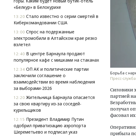
горы. Каким будет новый бутик-отель
«Белкур» в Белокурихе
Стало известно о серии смертей в
13:20
Киберкомандовании США
Спрос на подержанные
13:00
электромобили в Алтайском крае резко
взлетел
Ище
В центре Барнаула продают
12:40
«Жи
популярное кафе с мишками на стаканах
Гати
ОП АК и политические партии
12:34
оста
Борьба с нар
заключили соглашение о
што
Пресс-служба
взаимодействии во время наблюдения
СТР
за выборами-2026
Силовики з
партией на
Жительница Барнаула опасается
12:20
Безработн
за свою квартиру из-за соседей-
получал оп
курильщиков
фасовал их
Президент Владимир Путин
12:15
одобрил приватизацию аэропорта
Оперативн
Шереметьево и подписал указ
прибыла по