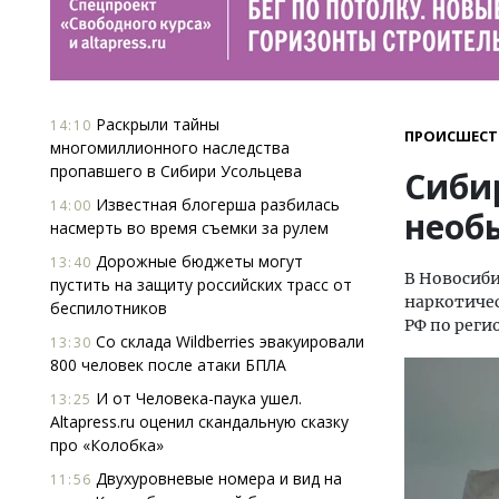
Раскрыли тайны
14:10
ПРОИСШЕСТ
многомиллионного наследства
пропавшего в Сибири Усольцева
Сиби
Известная блогерша разбилась
14:00
необ
насмерть во время съемки за рулем
Дорожные бюджеты могут
13:40
В Новосиби
пустить на защиту российских трасс от
наркотичес
беспилотников
РФ по реги
Со склада Wildberries эвакуировали
13:30
800 человек после атаки БПЛА
И от Человека-паука ушел.
13:25
Altapress.ru оценил скандальную сказку
про «Колобка»
Двухуровневые номера и вид на
11:56