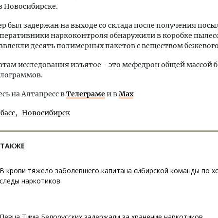
 Новосибирске.
р был задержан на выходе со склада после получения посыл
перативники наркоконтроля обнаружили в коробке пылесо
звлекли десять полимерных пакетов с веществом бежевого
атам исследования изъятое - это мефедрон общей массой 
илограммов.
ь на Алтапресс в
Телеграме
и в
Max
басс
Новосибирск
 ТАКЖЕ
В крови тяжело заболевшего капитана сибирской команды по х
следы наркотиков
Певца Тима Белорусских задержали за хранение наркотиков