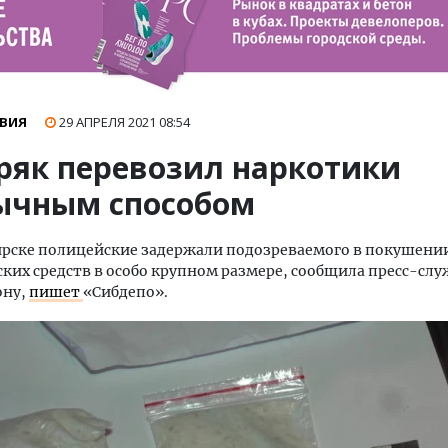
ВИЯ
29 АПРЕЛЯ 2021
08:54
ряк перевозил наркотики
ычным способом
рске полицейские задержали подозреваемого в покушении
ких средств в особо крупном размере, сообщила пресс-слу
ону,
пишет
«Сибдепо».