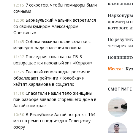
компании в
7 секретов, чтобы помидоры были
12:15
сочными
Наркокурье
Барнаульский мальчик встретился
12:00
досмотра о
со своим кумиром Александром
которого и
Овечкиным
По результ
Собака выжила после схватки с
11:45
четырех к
медведем ради спасения хозяина
Последняя схватка: на ТВ-3
11:37
Подпишитес
возвращается народный хит «Кордон»
Места
Куз
Главный киноскандал: россияне
11:25
обваливают рейтинги «Колобка» и
хейтят Харламова в соцсетях
СМОТРИТЕ
Спасатели нашли тело женщины
11:10
при разборе завалов сгоревшего дома в
Алтайском крае
В Республике Алтай потратят 164
10:50
млн на ремонт подъезда к Телецкому
озеру