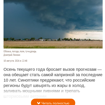
Облака, погода, поля, тучи,дождь.
Дмитрий Лямзин
10 августа 2026 в 22:48
Осень текущего года бросает вызов прогнозам —
она обещает стать самой капризной за последние
10 лет. Синоптики предрекают, что российские
регионы будут швырять из жары в холод,
заливать мощными ливнями и трепать
штормовыми ветрами.
Читать полностью