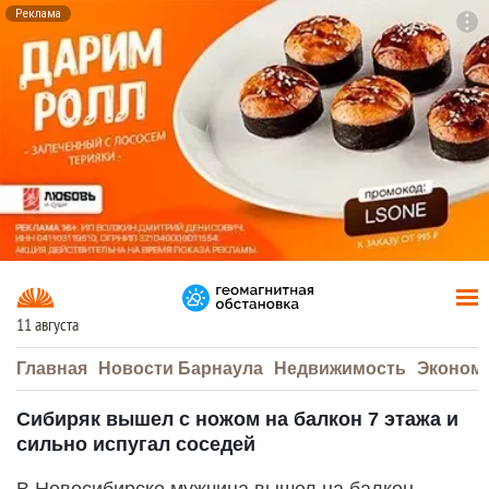
Реклама
To
F7
11 августа
Главная
Новости Барнаула
Недвижимость
Эконом
Сибиряк вышел с ножом на балкон 7 этажа и
сильно испугал соседей
В Новосибирске мужчина вышел на балкон