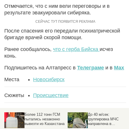
Отмечается, что с ним вели переговоры и в
результате эвакуировали сибиряка.
После спасения его передали психиатрической
бригаде врачей скорой помощи.
Ранее сообщалось,
что с герба Бийска
исчез
конь.
Подпишитесь на Алтапресс в
Телеграме
и в
Max
Места
Новосибирск
Сюжеты
Происшествие
Более 112 тонн ГСМ
До 40 м/сек:
пытались незаконно
группировка МЧС
вывезти из Казахстана
направлена в
пострадавшие от