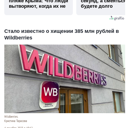
пляже Крыма: Что люди
секунд, а смеяться
вытворяют, когда их не
будете долго
видят...
Стало известно о хищении 385 млн рублей в
Wildberries
Wildberries.
Кристина Тарасова
4 декабря 2023 в 19:12