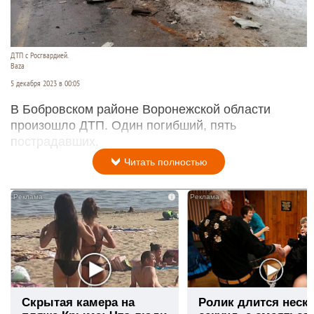
ДТП с Росгвардией.
Baza
5 декабря 2023 в 00:05
В Бобровском районе Воронежской области
произошло ДТП. Один погибший, пять
пострадавших.
Читать полностью
i
Скрытая камера на
Ролик длится неск