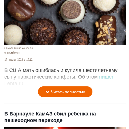
Самодельные конфеты.
unsplash.com
17 января 2024 в 19:12
В США мать ошиблась и купила шестилетнему
сыну наркотические конфеты. Об этом
пишет
Lenta.ru.
Читать полностью
В Барнауле КамАЗ сбил ребенка на
пешеходном переходе