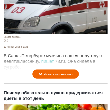
Скорая помощь.
СС0
10 января 2024 в 19:38
В Санкт-Петербурге мужчина нашел полуголую
девятиклассницу,
пишет
78.ru. Она сидела в
сугробе.
Читать полностью
Почему обязательно нужно придерживаться
диеты в этот день