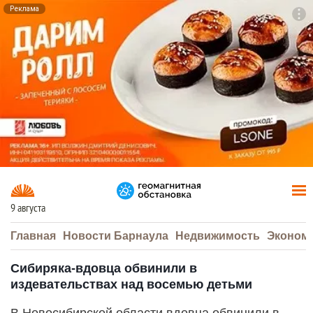
Реклама
To
F7
9 августа
Главная
Новости Барнаула
Недвижимость
Эконом
Сибиряка-вдовца обвинили в
издевательствах над восемью детьми
В Новосибирской области вдовца обвинили в