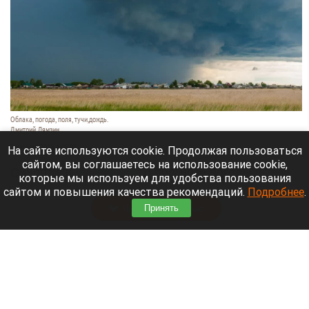
Облака, погода, поля, тучи,дождь.
Дмитрий Лямзин
8 августа 2026 в 08:05
На сайте используются cookie. Продолжая пользоваться
сайтом, вы соглашаетесь на использование cookie,
Синоптики
рассказали
о прогнозе погоды в
которые мы используем для удобства пользования
Алтайском крае и Барнауле на 8 августа.
сайтом и повышения качества рекомендаций.
Подробнее
.
Читать полностью
Принять
Новый мост через реку Пивоварку планируют
построить в Барнауле