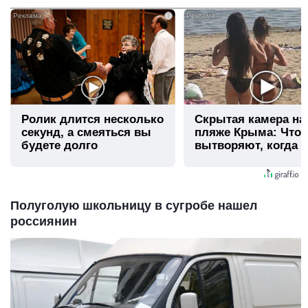
i
Ролик длится несколько
Скрытая камера на
секунд, а смеяться вы
пляже Крыма: Что
будете долго
вытворяют, когда и
видят...
Полуголую школьницу в сугробе нашел
россиянин