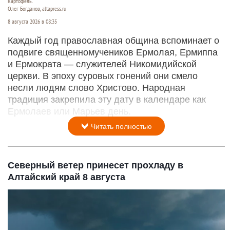
Картофель.
Олег Богданов, altapress.ru
8 августа 2026 в 08:35
Каждый год православная община вспоминает о
подвиге священномучеников Ермолая, Ермиппа
и Ермократа — служителей Никомидийской
церкви. В эпоху суровых гонений они смело
несли людям слово Христово. Народная
традиция закрепила эту дату в календаре как
Ермолаев или Марьев день.
Читать полностью
Северный ветер принесет прохладу в
Алтайский край 8 августа