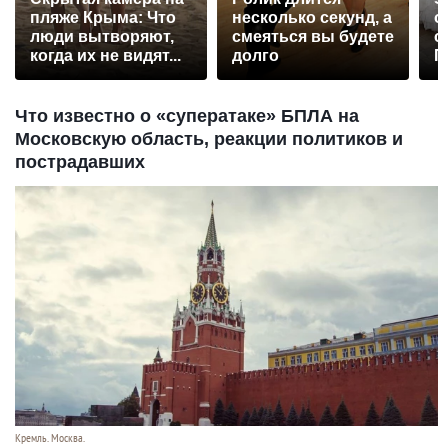
пляже Крыма: Что
несколько секунд, а
о
люди вытворяют,
смеяться вы будете
с
когда их не видят...
долго
П
р
Что известно о «суператаке» БПЛА на
Московскую область, реакции политиков и
пострадавших
Кремль. Москва.