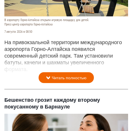
В аэропорту Горно-Алтайска открыли игровую площадку для детей.
Пресс-центр аэропорта Горно-Алтайска
7 августа 2026 в 08:50
На привокзальной территории международного
аэропорта Горно-Алтайска появился
современный детский парк. Там установили
батуты, качели и шахматы увеличенного
формата.
Читать полностью
Бешенство грозит каждому второму
покусанному в Барнауле