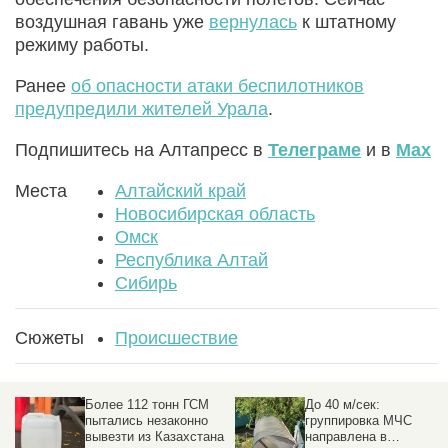
воздушная гавань уже
вернулась
к штатному
режиму работы.
Ранее
об опасности атаки беспилотников
предупредили жителей Урала
.
Подпишитесь на Алтапресс в
Телеграме
и в
Max
Места
Алтайский край
Новосибирская область
Омск
Республика Алтай
Сибирь
Сюжеты
Происшествие
Более 112 тонн ГСМ
До 40 м/сек:
пытались незаконно
группировка МЧС
вывезти из Казахстана
направлена в