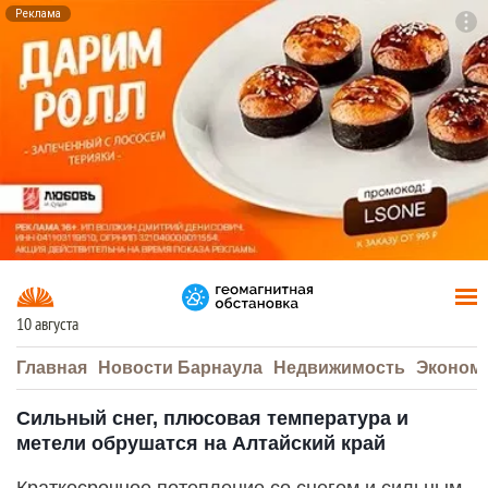
Реклама
To
F7
10 августа
Главная
Новости Барнаула
Недвижимость
Эконом
Сильный снег, плюсовая температура и
метели обрушатся на Алтайский край
Краткосрочное потепление со снегом и сильным