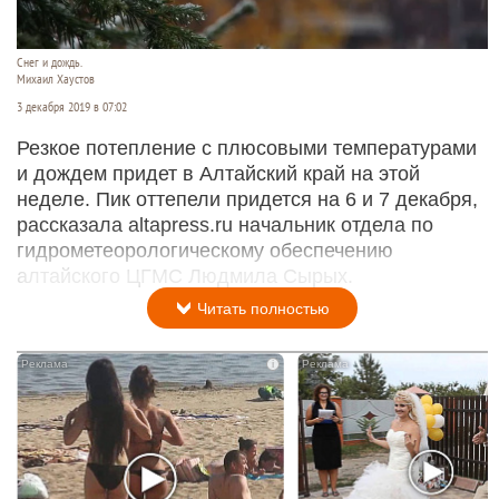
Снег и дождь.
Михаил Хаустов
3 декабря 2019 в 07:02
Резкое потепление с плюсовыми температурами
и дождем придет в Алтайский край на этой
неделе. Пик оттепели придется на 6 и 7 декабря,
рассказала altapress.ru начальник отдела по
гидрометеорологическому обеспечению
алтайского ЦГМС Людмила Сырых.
Читать полностью
i