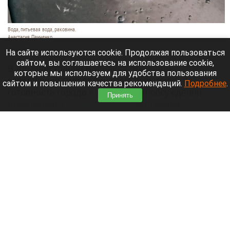
Вода, питьевая вода, раковина.
Анастасия Панченко
10 августа 2026 в 14:20
На сайте используются cookie. Продолжая пользоваться
сайтом, вы соглашаетесь на использование cookie,
В администрации Барнаула обсудили
которые мы используем для удобства пользования
завершение гидравлических испытаний и
сайтом и повышения качества рекомендаций.
Подробнее
.
готовность города к жаре. Итоги обсуждений
Принять
опубликовал
официальный
сайт города
Барнаула.
Читать полностью
Барнаульский парк получил рекомендации от
доктора биологических наук