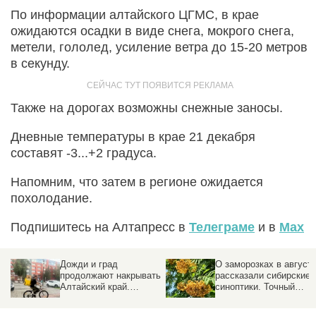
По информации алтайского ЦГМС, в крае
ожидаются осадки в виде снега, мокрого снега,
метели, гололед, усиление ветра до 15-20 метров
в секунду.
Также на дорогах возможны снежные заносы.
Дневные температуры в крае 21 декабря
составят -3...+2 градуса.
Напомним, что затем в регионе ожидается
похолодание.
Подпишитесь на Алтапресс в
Телеграме
и в
Max
Дожди и град
О заморозках в август
продолжают накрывать
рассказали сибирские
Алтайский край.
синоптики. Точный
Прогноз погоды на 5
прогноз
августа