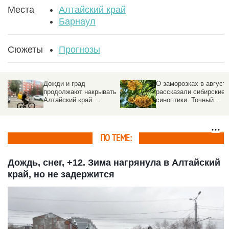
Места
Алтайский край
Барнаул
Сюжеты
Прогнозы
Дожди и град
О заморозках в август
продолжают накрывать
рассказали сибирские
Алтайский край.
синоптики. Точный
Прогноз погоды на 5
прогноз
августа
ПО ТЕМЕ:
Дождь, снег, +12. Зима нагрянула в Алтайский
край, но не задержится