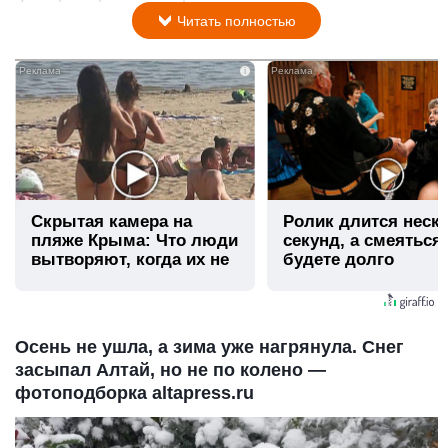
Читать полностью
i
Скрытая камера на
Ролик длится неск
пляже Крыма: Что люди
секунд, а смеяться
вытворяют, когда их не
будете долго
видят...
Осень не ушла, а зима уже нагрянула. Снег
засыпал Алтай, но не по колено —
фотоподборка altapress.ru