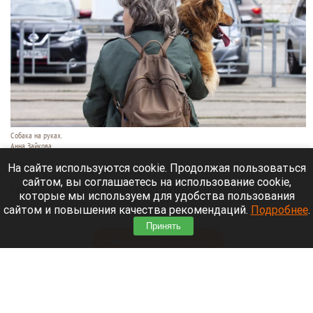
Собака на руках.
Анна Зайкова
7 августа 2026 в 11:45
На сайте используются cookie. Продолжая пользоваться
сайтом, вы соглашаетесь на использование cookie,
На Сахалине собака бросилась на медведя,
которые мы используем для удобства пользования
чтобы защитить хозяина. Пес получил
сайтом и повышения качества рекомендаций.
Подробнее
.
множественные тяжелые травмы, но выжил.
Принять
Читать полностью
Спасатели нашли тело женщины при разборе
завалов сгоревшего дома в Алтайском крае