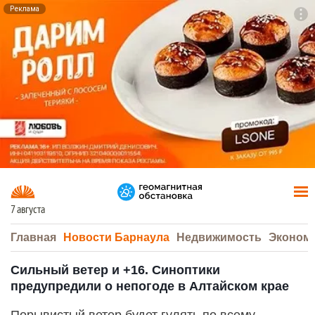
Реклама
To
F7
7 августа
Главная
Новости Барнаула
Недвижимость
Эконом
Сильный ветер и +16. Синоптики
предупредили о непогоде в Алтайском крае
Порывистый ветер будет гулять по всему