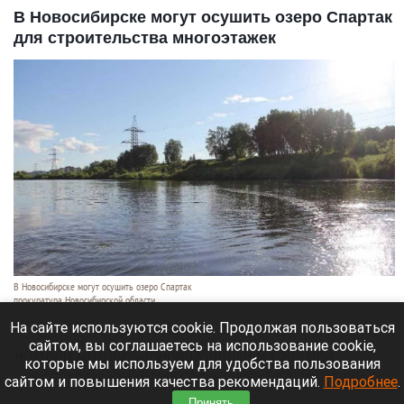
В Новосибирске могут осушить озеро Спартак
для строительства многоэтажек
В Новосибирске могут осушить озеро Спартак
прокуратура Новосибирской области
7 августа 2026 в 20:15
На сайте используются cookie. Продолжая пользоваться
сайтом, вы соглашаетесь на использование cookie,
Жители микрорайонов Родники и Снегири
которые мы используем для удобства пользования
обеспокоены планами возможной ликвидации
сайтом и повышения качества рекомендаций.
Подробнее
.
озера Спартак.
Принять