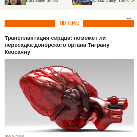
финала шоу "Голос 14"
миллионов рублей на
спасение больного
ребёнка
ПО ТЕМЕ:
Трансплантация сердца: поможет ли
пересадка донорского органа Тиграну
Кеосаяну
Модель сердца.