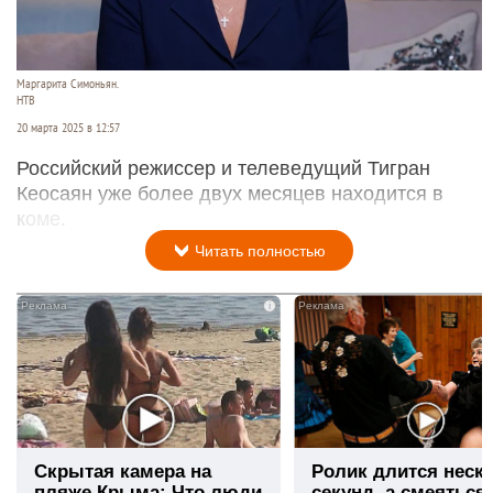
Маргарита Симоньян.
НТВ
20 марта 2025 в 12:57
Российский режиссер и телеведущий Тигран
Кеосаян уже более двух месяцев находится в
коме.
Читать полностью
i
Скрытая камера на
Ролик длится неск
пляже Крыма: Что люди
секунд, а смеяться