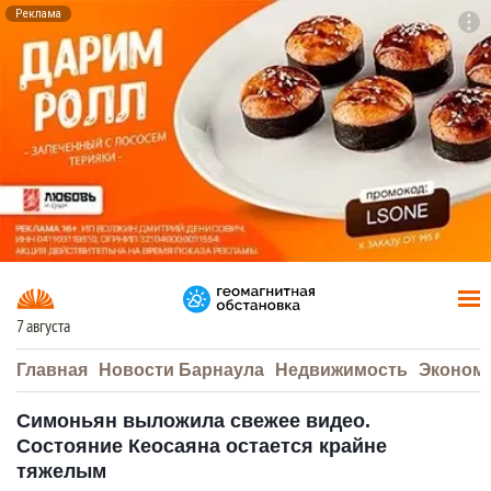
Реклама
To
F7
7 августа
Главная
Новости Барнаула
Недвижимость
Эконом
Симоньян выложила свежее видео.
Состояние Кеосаяна остается крайне
тяжелым