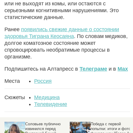
или не выходят из комы, или остаются с
серьезными когнитивными нарушениями. Это
статистические данные.
Ранее
появились свежие данные о состоянии
здоровья Тиграна Кеосаяна
. По словам медиков,
долгое коматозное состояние может
спровоцировать необратимые процессы в
организме.
Подпишитесь на Алтапресс в
Телеграме
и в
Max
Места
Россия
Сюжеты
Медицина
Телевидение
Победа с первой
«Битва экстрасенсов»
попытки: итоги и фото
собрала более 13