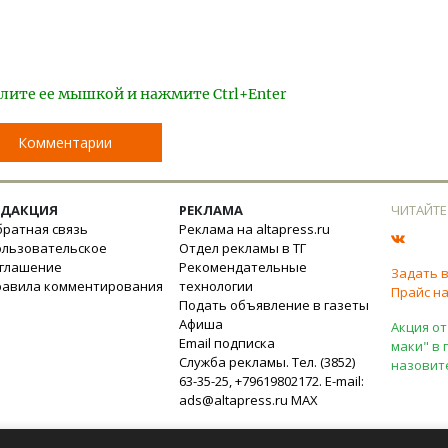
лите ее мышкой и нажмите Ctrl+Enter
Комментарии
ЕДАКЦИЯ
РЕКЛАМА
ЧИТАЙТЕ
ратная связь
Реклама на altapress.ru
ользовательское
Отдел рекламы в ТГ
оглашение
Рекомендательные
Задать 
равила комментирования
технологии
Прайс на
Подать объявление в газеты
Афиша
Акция от
Email подписка
маки" в 
Служба рекламы. Тел. (3852)
назовит
63-35-25, +79619802172. E-mail:
ads@altapress.ru
MAX