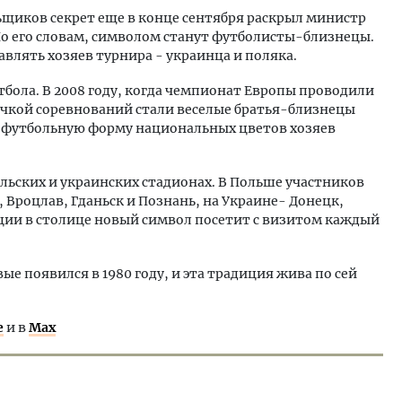
щиков секрет еще в конце сентября раскрыл министр
По его словам, символом станут футболисты-близнецы.
авлять хозяев турнира - украинца и поляка.
тбола. В 2008 году, когда чемпионат Европы проводили
чкой соревнований стали веселые братья-близнецы
ую футбольную форму национальных цветов хозяев
льских и украинских стадионах. В Польше участников
Вроцлав, Гданьск и Познань, на Украине- Донецк,
ации в столице новый символ посетит с визитом каждый
е появился в 1980 году, и эта традиция жива по сей
е
и в
Max