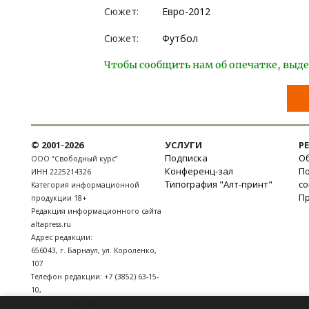
Сюжет:
Евро-2012
Сюжет:
Футбол
Чтобы сообщить нам об опечатке, выде
© 2001-2026
УСЛУГИ
Р
Подписка
Об
ООО “Свободный курс”
Конференц-зал
П
ИНН 2225214326
Типография "Алт-принт"
с
Категория информационной
П
продукции 18+
Редакция информационного сайта
altapress.ru
Адрес редакции:
656043
,
г. Барнаул
,
ул. Короленко,
107
Телефон редакции:
+7 (3852) 63-15-
10
,
E-mail:
news@altapress.ru