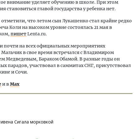
шое внимание уделяет обучению в школе. При этом
я становиться главой государства у ребенка нет.
И отметили, что летом сын Лукашенко стал крайне редко
еча Коли на высоком уровне состоялась 21 мая в
ком,
пишет
Lenta.ru.
ии почти на всех официальных мероприятиях
 Мальчик в свое время встречался с Владимиром
 Медведевым, Бараком Обамой. В разные годы он
ных парадов, участвовал в саммитах СНГ, присутствовал
кине и Сочи.
е
и в
Max
тивена Сигала морковкой