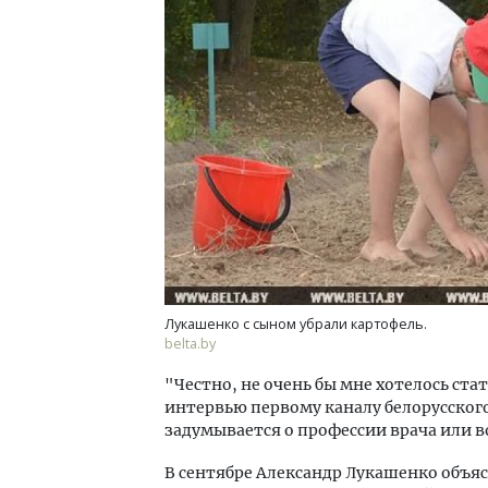
Ищем новые берега. Гендиректор
Архи
«Жилищной инициативы» Юрий
зем
Гатилов — о том, как девелоперу
пли
оставаться на плаву, когда рынок
ста
штормит
СТР
СТРОИТЕЛЬСТВО
Лукашенко с сыном убрали картофель.
belta.by
"Честно, не очень бы мне хотелось ст
интервью первому каналу белорусского
задумывается о профессии врача или в
В сентябре Александр Лукашенко объяс