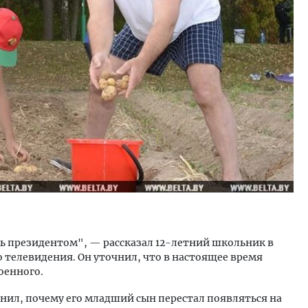
тектурный код начинается с
Смелость архитектурных 
ли. Мощение крупноформатными
Генеральный директор к
тами становится новым
ЗИАС — об эстетике горо
ндартом благоустройства
трендах в фасадах и разв
ОИТЕЛЬСТВО
СТРОИТЕЛЬСТВО
ать президентом", — рассказал 12-летний школьник в
 телевидения. Он уточнил, что в настоящее время
оенного.
нил, почему его младший сын перестал появляться на