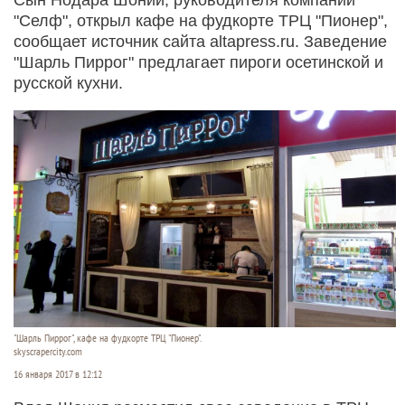
"Селф", открыл кафе на фудкорте ТРЦ "Пионер",
сообщает источник сайта altapress.ru. Заведение
"Шарль Пиррог" предлагает пироги осетинской и
русской кухни.
"Шарль Пиррог", кафе на фудкорте ТРЦ "Пионер".
skyscrapercity.com
16 января 2017 в 12:12