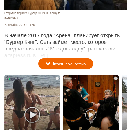
Открытие первого "Бургер Кинга" в Барнауле.
altapress.ru
20 декабря 2016 в 15:26
В начале 2017 года "Арена" планирует открыть
"Бургер Кинг". Сеть займет место, которое
предназначалось "Макдоналдсу", рассказали
altapress.ru в ТРЦ.
Читать полностью
i
i