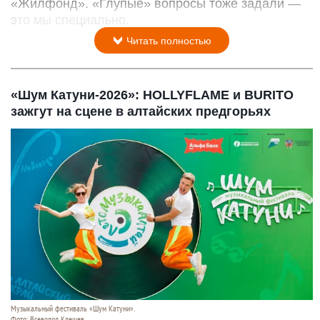
«Жилфонд». «Глупые» вопросы тоже задали —
это мы специально.
Читать полностью
«Шум Катуни-2026»: HOLLYFLAME и BURITO
зажгут на сцене в алтайских предгорьях
Музыкальный фестиваль «Шум Катуни».
Фото: Всеволод Клещев.