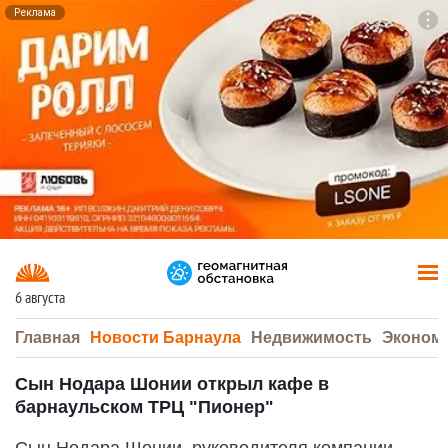
Реклама
To
F7
6 августа
Главная
Новости Барнаула
Недвижимость
Эконом
Сын Нодара Шонии открыл кафе в
барнаульском ТРЦ "Пионер"
Сын Нодара Шонии, руководителя компании