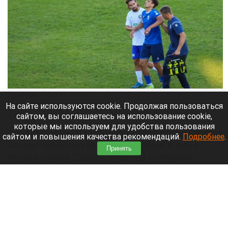
Динамо-Барнаул" одержало победу
ФК "Динамо-Барнаул"
На сайте используются cookie. Продолжая пользоваться
сайтом, вы соглашаетесь на использование cookie,
31 июля 2026 в 10:30
которые мы используем для удобства пользования
Владивостокский любительский футбольный клуб
сайтом и повышения качества рекомендаций.
Подробнее
.
«Анри» завершил свое выступление в Кубке
Принять
России сезона 2026/27, команда потерпела
домашнее поражение в первом раунде Пути
регионов. На своем поле «Анри» принимал
«Динамо-Барнаул» и уступил со счетом 1:2.
Читать полностью