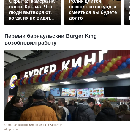
Скрытая камера на
Ролик длится
Э
пляже Крыма: Что
несколько секунд, а
о
люди вытворяют,
смеяться вы будете
с
когда их не видят...
долго
П
р
Первый барнаульский Burger King
возобновил работу
Открытие первого "Бургер Кинга" в Барнауле.
altapress.ru