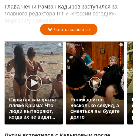
Глава Чечни Рамзан Кадыров заступился за
главного редактора RT и «России сегодня»
Маргариту Симоньян.
Читать полностью
i
i
Скрытая камера на
Ролик длится
К
пляже Крыма: Что
несколько секунд, а
о
люди вытворяют,
смеяться вы будете
о
когда их не видят...
долго
р
Путин встретился с Кадыровым после