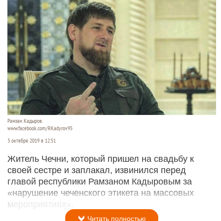
Рамзан Кадыров.
www.facebook.com/RKadyrov95
3 октября 2019 в 12:51
Житель Чечни, который пришел на свадьбу к
своей сестре и заплакал, извинился перед
главой республики Рамзаном Кадыровым за
«нарушение чеченского этикета на массовых
мероприятиях».
Читать полностью