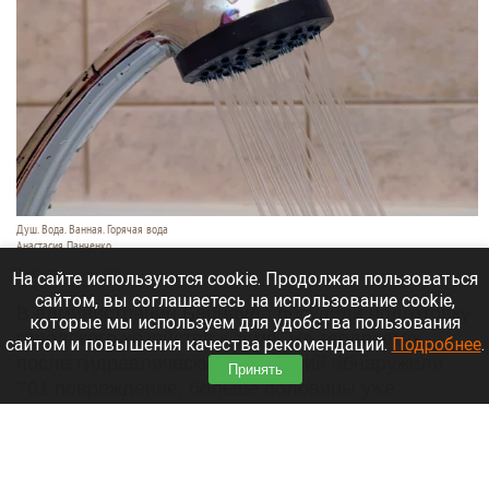
Душ. Вода. Ванная. Горячая вода
Анастасия Панченко
7 августа 2026 в 14:30
На сайте используются cookie. Продолжая пользоваться
сайтом, вы соглашаетесь на использование cookie,
В администрации Барнаула обсудили подготовку
которые мы используем для удобства пользования
городского хозяйства к зиме. На теплосетях
сайтом и повышения качества рекомендаций.
Подробнее
.
после гидравлических испытаний обнаружили
Принять
701 повреждение, больше половины уже
устранили. Об этом сообщает
официальный
сайт
города Барнаула.
Читать полностью