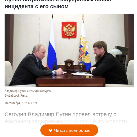
инцидента с его сыном
Владимир Путин и Рамзан Кадыров
Global Look Press.
28 сентября 2023 в 22:21
Сегодня Владимир Путин провел встречу с
Рамзаном Кадыровым,
сообщают
РИА Новости.
Читать полностью