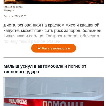
Новогоднее блюдо.
Шедеврум
7 августа 2026 в 15:00
Диета, основанная на красном мясе и квашеной
капусте, может повысить риск запоров, болезней
кишечника и сердца. Гастроэнтеролог объяснил,
почему такой рацион опасен.
Читать полностью
Малыш уснул в автомобиле и погиб от
теплового удара