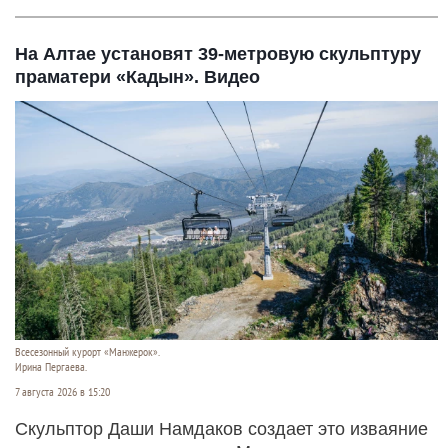
На Алтае установят 39-метровую скульптуру
праматери «Кадын». Видео
Всесезонный курорт «Манжерок».
Ирина Пергаева.
7 августа 2026 в 15:20
Скульптор Даши Намдаков создает это изваяние