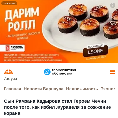
Реклама
To
F7
7 августа
Главная
Новости Барнаула
Недвижимость
Эконом
Сын Рамзана Кадырова стал Героем Чечни
после того, как избил Журавеля за сожжение
корана