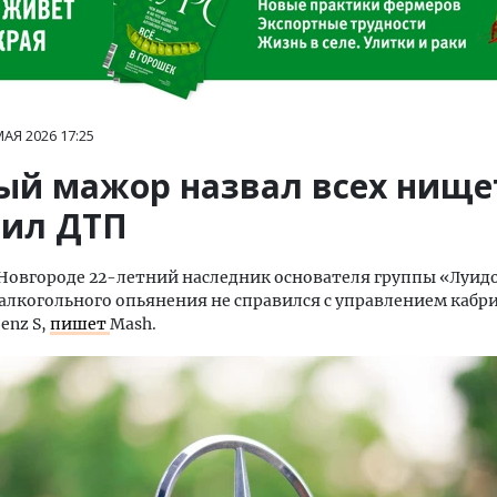
МАЯ 2026
17:25
ый мажор назвал всех нище
оил ДТП
овгороде 22-летний наследник основателя группы «Луидо
алкогольного опьянения не справился с управлением кабр
enz S,
пишет
Mash.