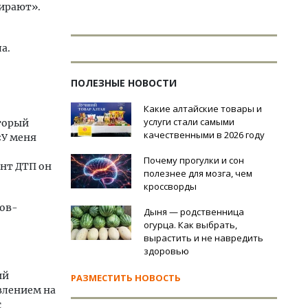
мирают».
а.
ПОЛЕЗНЫЕ НОВОСТИ
Какие алтайские товары и
услуги стали самыми
торый
качественными в 2026 году
«У меня
Почему прогулки и сон
ент ДТП он
полезнее для мозга, чем
кроссворды
лов-
Дыня — родственница
огурца. Как выбрать,
вырастить и не навредить
здоровью
ий
РАЗМЕСТИТЬ НОВОСТЬ
влением на
с