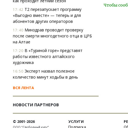
как проходит летний сезон
Чтобы сооб
Т2 перезапускает программу
17:42
«Выгодно вместе» — теперь и для
абонентов других операторов
Минздрав проводит проверку
17:40
после смерти многодетного отца в ЦРБ
на Алтае
В «Туриной горе» представят
17:20
работы известного алтайского
художника
Эксперт назвал полезное
16:50
количество минут ходьбы в день
ВСЯ ЛЕНТА
НОВОСТИ ПАРТНЕРОВ
© 2001-2026
УСЛУГИ
Р
Подписка
Об
ООО “Свободный курс”