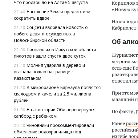
Что произошло на Алтае 5 августа
Корнилов т
«Новую куп
Население Земли предложили
22:40
сократить вдвое
На молодог
Соцсети взорвала новость о
22:20
Кабриолет
побеге девяти осужденных в
Новосибирской области
Об алк
Пропавших в Иркутской области
22:00
Журналис
пилотов нашли спустя двое суток
устроил ма
Молния ударила в дерево и
21:40
есть еще Fe
вызвала пожар на границе с
разоткрове
Казахстаном
ответил ка
В микрорайоне Барнаула появятся
21:20
При этом ж
скалодром и качели за 2,5 миллиона
младший пр
рублей
На акватории Оби перевернулся
21:00
По факту Д
сапборд с ребенком
Ранее
росс
Чиновники прокомментировали
20:40
российский
обмеление водохранилища под
изгибе дор