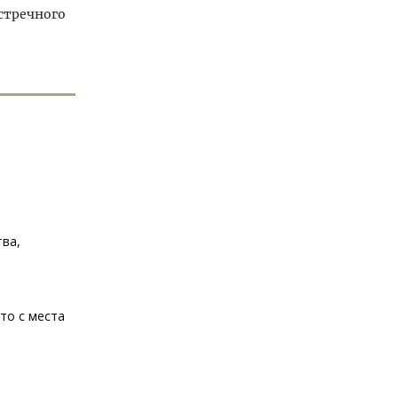
стречного
тва,
то с места