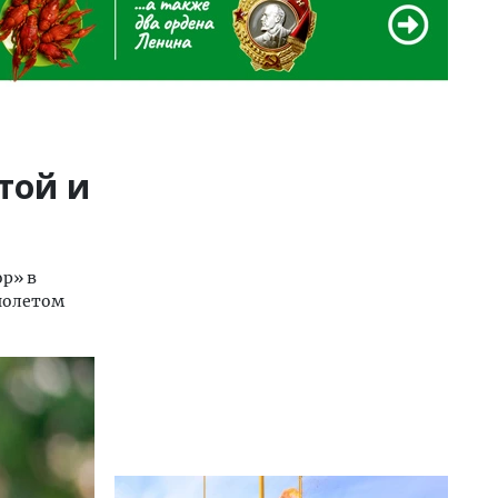
той и
р» в
иолетом