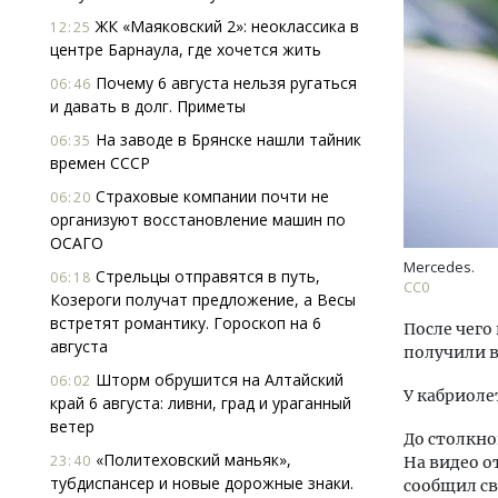
ЖК «Маяковский 2»: неоклассика в
12:25
центре Барнаула, где хочется жить
Почему 6 августа нельзя ругаться
06:46
и давать в долг. Приметы
На заводе в Брянске нашли тайник
06:35
времен СССР
Трен
Страховые компании почти не
06:20
пан
организуют восстановление машин по
ОСАГО
Mercedes.
Стрельцы отправятся в путь,
06:18
СС0
ПОТ
Козероги получат предложение, а Весы
встретят романтику. Гороскоп на 6
После чего
августа
получили в
Шторм обрушится на Алтайский
06:02
У кабриоле
край 6 августа: ливни, град и ураганный
ветер
До столкно
«Политеховский маньяк»,
23:40
На видео от
тубдиспансер и новые дорожные знаки.
сообщил св