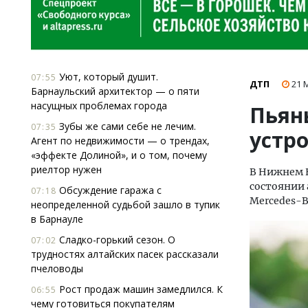
Уют, который душит.
07:55
ДТП
21 
Барнаульский архитектор — о пяти
насущных проблемах города
Пьян
Зубы же сами себе не лечим.
07:35
устр
Агент по недвижимости — о трендах,
«эффекте Долиной», и о том, почему
риелтор нужен
В Нижнем Н
состоянии 
Обсуждение гаража с
07:18
Mercedes-B
неопределенной судьбой зашло в тупик
в Барнауле
Сладко-горький сезон. О
07:02
трудностях алтайских пасек рассказали
пчеловоды
Рост продаж машин замедлился. К
06:55
чему готовиться покупателям