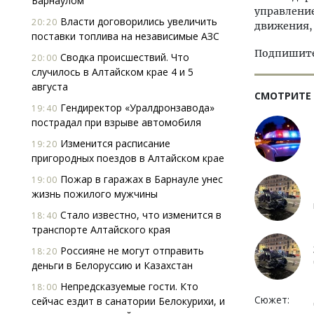
Барнаулом
управление
Власти договорились увеличить
20:20
движения, 
поставки топлива на независимые АЗС
Подпишитес
Сводка происшествий. Что
20:00
случилось в Алтайском крае 4 и 5
августа
СМОТРИТЕ
Гендиректор «Уралдронзавода»
19:40
пострадал при взрыве автомобиля
Изменится расписание
19:20
пригородных поездов в Алтайском крае
Пожар в гаражах в Барнауле унес
19:00
жизнь пожилого мужчины
Стало известно, что изменится в
18:40
транспорте Алтайского края
Россияне не могут отправить
18:20
деньги в Белоруссию и Казахстан
Непредсказуемые гости. Кто
18:00
Сюжет:
сейчас ездит в санатории Белокурихи, и