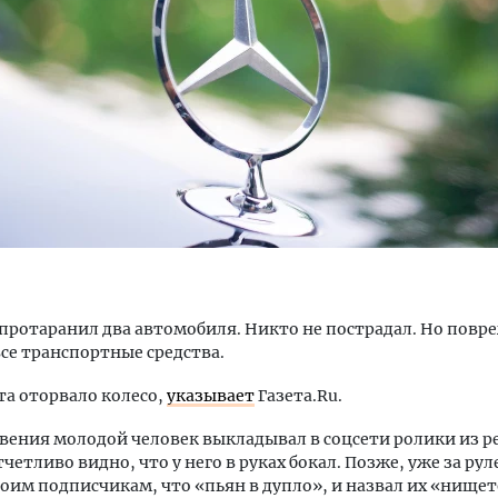
д-2026: почему бамбуковые
Тихая гавань для инвести
ели меняют правила ремонта
ИЖС Алтайского края зам
не остановился
РЕБИТЕЛЬ
СТРОИТЕЛЬСТВО
 протаранил два автомобиля. Никто не пострадал. Но пов
се транспортные средства.
та оторвало колесо,
указывает
Газета.Ru.
вения молодой человек выкладывал в соцсети ролики из р
четливо видно, что у него в руках бокал. Позже, уже за рул
оим подписчикам, что «пьян в дупло», и назвал их «нищет