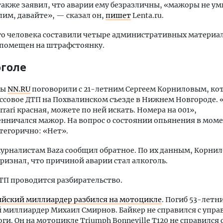
акже заявил, что аварии ему безразличны, «мажоры не у
им, давайте», — сказал он,
пишет
Lenta.ru.
о человека составили четыре административных материал
 помещен на штрафстоянку.
оголе
ты
NN.RU
поговорили с 21-летним Сергеем Корниловым, ко
ссовое ДТП на Похвалинском съезде в Нижнем Новгороде. 
rrari красная, можете по ней искать. Номера на 001»,
нничался мажор. На вопрос о состоянии опьянения в мом
тегорично: «Нет».
урналистам Baza сообщил обратное. По их данным, Корни
изнал, что причиной аварии стал алкоголь.
ТП проводится разбирательство.
ийский миллиардер разбился на мотоцикле
. Погиб 53-летн
 миллиардер Михаил Смирнов. Байкер не справился с упра
оги. Он на мотоцикле Triumph Bonneville Т120 не справился 