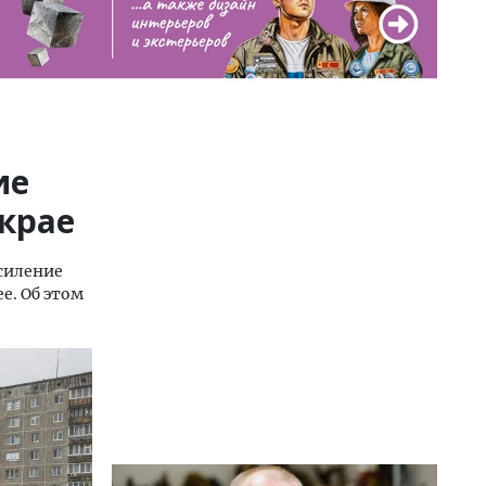
ие
 крае
усиление
е. Об этом