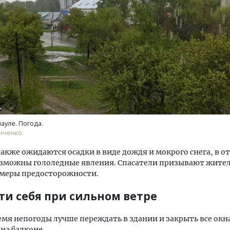
тектурный код начинается с
Смелость архитектурных 
ли. Мощение крупноформатными
Генеральный директор к
тами становится новым
ЗИАС — об эстетике горо
ндартом благоустройства
трендах в фасадах и разв
ауле. Погода.
анченко
ОИТЕЛЬСТВО
СТРОИТЕЛЬСТВО
также ожидаются осадки в виде дождя и мокрого снега, в о
озможны гололедные явления. Спасатели призывают жите
 меры предосторожности.
сти себя при сильном ветре
емя непогоды лучше переждать в здании и закрыть все окна
 на балконе.