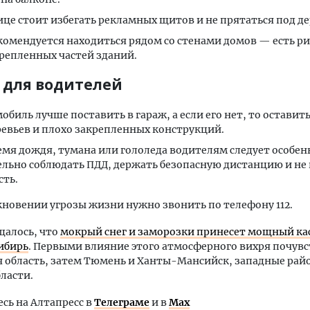
ице стоит избегать рекламных щитов и не прятаться под д
комендуется находиться рядом со стенами домов — есть р
репленных частей зданий.
 для водителей
обиль лучше поставить в гараж, а если его нет, то оставит
ревьев и плохо закрепленных конструкций.
емя дождя, тумана или гололеда водителям следует особен
льно соблюдать ПДД, держать безопасную дистанцию и не
сть.
новении угрозы жизни нужно звонить по телефону 112.
щалось, что
мокрый снег и заморозки принесет мощный к
ибирь
. Первыми влияние этого атмосферного вихря почув
я область, затем Тюмень и Ханты-Мансийск, западные ра
ласти.
ь на Алтапресс в
Телеграме
и в
Max