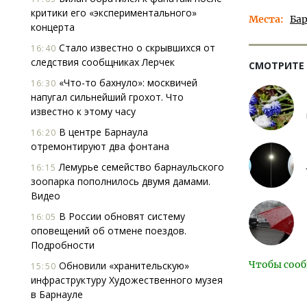
критики его «экспериментального»
Места
Ба
концерта
Стало известно о скрывшихся от
16:40
следствия сообщниках Лерчек
СМОТРИТЕ
«Что-то бахнуло»: москвичей
16:30
напугал сильнейший грохот. Что
известно к этому часу
В центре Барнаула
16:20
отремонтируют два фонтана
Лемурье семейство барнаульского
16:15
зоопарка пополнилось двумя дамами.
Видео
В России обновят систему
16:05
оповещений об отмене поездов.
Подробности
Чтобы сооб
Обновили «хранительскую»
15:50
инфраструктуру Художественного музея
в Барнауле