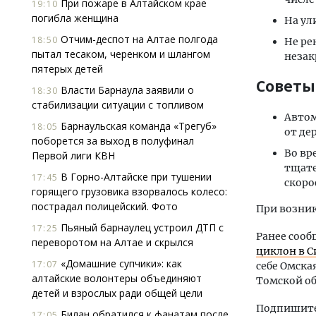
При пожаре в Алтайском крае
19:10
погибла женщина
На ул
Отчим-деспот на Алтае полгода
18:50
Не ре
пытал тесаком, черенком и шлангом
незак
пятерых детей
Советы
Власти Барнаула заявили о
18:30
стабилизации ситуации с топливом
Автом
Барнаульская команда «Трегуб»
18:05
от де
поборется за выход в полуфинал
Во вр
Первой лиги КВН
тщате
В Горно-Алтайске при тушении
17:45
скоро
горящего грузовика взорвалось колесо:
пострадал полицейский. Фото
При возник
Пьяный барнаулец устроил ДТП с
17:25
Ранее сооб
переворотом на Алтае и скрылся
циклон в С
«Домашние супчики»: как
17:07
себе Омска
алтайские волонтеры объединяют
Томской об
детей и взрослых ради общей цели
Подпишитес
Билан обратился к фанатам после
17:05