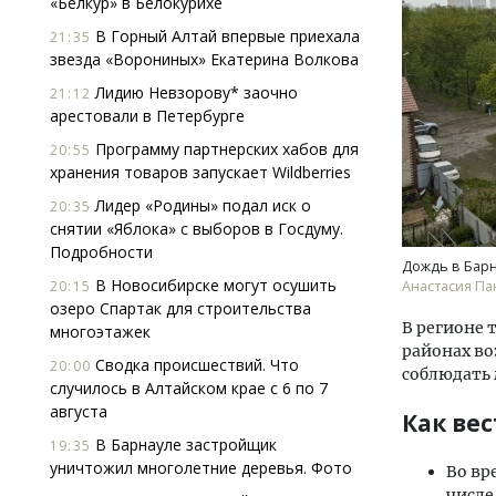
«Белкур» в Белокурихе
В Горный Алтай впервые приехала
21:35
звезда «Ворониных» Екатерина Волкова
Лидию Невзорову* заочно
21:12
арестовали в Петербурге
Программу партнерских хабов для
20:55
хранения товаров запускает Wildberries
Архи
Лидер «Родины» подал иск о
20:35
зем
снятии «Яблока» с выборов в Госдуму.
пли
Подробности
ста
Дождь в Барн
В Новосибирске могут осушить
20:15
Анастасия П
СТР
озеро Спартак для строительства
В регионе 
многоэтажек
районах в
Сводка происшествий. Что
20:00
соблюдать
случилось в Алтайском крае с 6 по 7
августа
Как ве
В Барнауле застройщик
19:35
уничтожил многолетние деревья. Фото
Во вр
числе