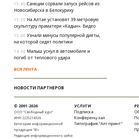
Санкции сорвали запуск рейсов из
15:40
Новосибирска в Белокуриху
На Алтае установят 39-метровую
15:20
скульптуру праматери «Кадын». Видео
Узнали минусы популярной диеты,
15:00
на которой сидят политики
Малыш уснул в автомобиле и
14:50
погиб от теплового удара
ВСЯ ЛЕНТА
НОВОСТИ ПАРТНЕРОВ
© 2001-2026
УСЛУГИ
Р
Подписка
Об
ООО “Свободный курс”
Конференц-зал
П
ИНН 2225214326
Типография "Алт-принт"
с
Категория информационной
П
продукции 18+
Редакция информационного сайта