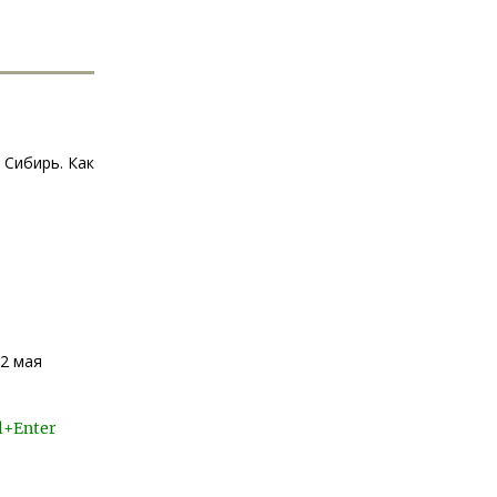
 Сибирь. Как
12 мая
l+Enter