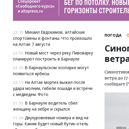
Михаил Евдокимов, алтайские
23:35
ПОГОДА
спортсмены и фонтаны. Что произошло
на Алтае 7 августа
Сино
Новый мост через реку Пивоварку
22:55
ветр
планируют построить в Барнауле
В барнаульском зоопарке могут
22:35
Синоптики 
появиться ирбисы
ветра до 17
На Алтае морпех выжил после
22:15
сообщает Г
удара молнии, гибели лошади и встречи
с медведем. Фото
В Барнауле водитель сбил
21:55
женщину на зебре и скрылся
Двухуровневые номера и вид на
11:56
горы. Каким будет новый бутик-отель