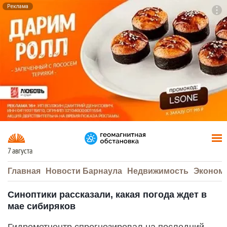
Реклама
To
F7
7 августа
Главная
Новости Барнаула
Недвижимость
Эконом
Синоптики рассказали, какая погода ждет в
мае сибиряков
Гидрометцентр спрогнозировал на последний