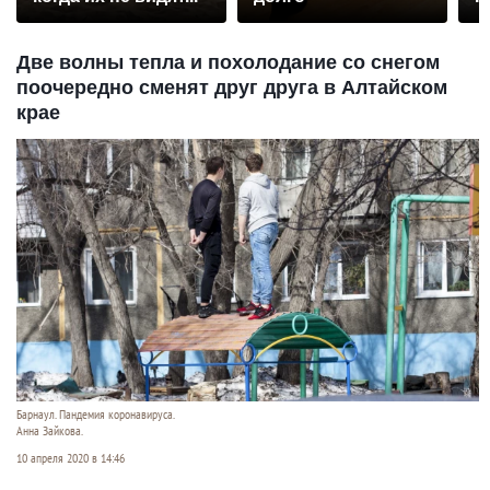
р
Две волны тепла и похолодание со снегом
поочередно сменят друг друга в Алтайском
крае
Барнаул. Пандемия коронавируса.
Анна Зайкова.
10 апреля 2020 в 14:46