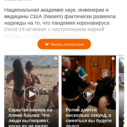
Национальная академия наук, инженерии и
медицины США (Nasem) фактически развеяла
надежды на то, что пандемия коронавируса
Covid-19 исчезнет с наступлением жаркой
погоды, сообщает
The Independent.
Читать полностью
i
i
Скрытая камера на
Ролик длится
Э
пляже Крыма: Что
несколько секунд, а
о
люди вытворяют,
смеяться вы будете
с
когда их не видят...
долго
П