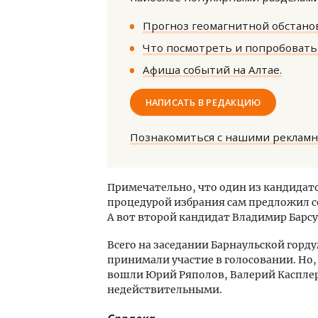
Прогноз геомагнитной обстанов
Что посмотреть и попробовать 
Афиша событий на Алтае.
НАПИСАТЬ В РЕДАКЦИЮ
Ище
«Жи
Познакомиться с нашими реклам
Гати
оста
што
Примечательно, что один из кандидато
СТР
процедурой избрания сам предложил с
А вот второй кандидат Владимир Барсук
Всего на заседании Барнаульской горд
принимали участие в голосовании. Но
вошли Юрий Ряполов, Валерий Каспле
недействительными.