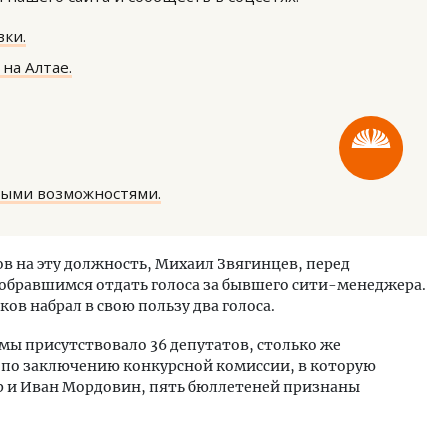
ки.
на Алтае.
м новые берега. Гендиректор
Архитектурный код начин
лищной инициативы» Юрий
земли. Мощение крупно
ными возможностями.
лов — о том, как девелоперу
плитами становится нов
ваться на плаву, когда рынок
стандартом благоустрой
рмит
СТРОИТЕЛЬСТВО
в на эту должность, Михаил Звягинцев, перед
ОИТЕЛЬСТВО
обравшимся отдать голоса за бывшего сити-менеджера.
ов набрал в свою пользу два голоса.
умы присутствовало 36 депутатов, столько же
, по заключению конкурсной комиссии, в которую
р и Иван Мордовин, пять бюллетеней признаны