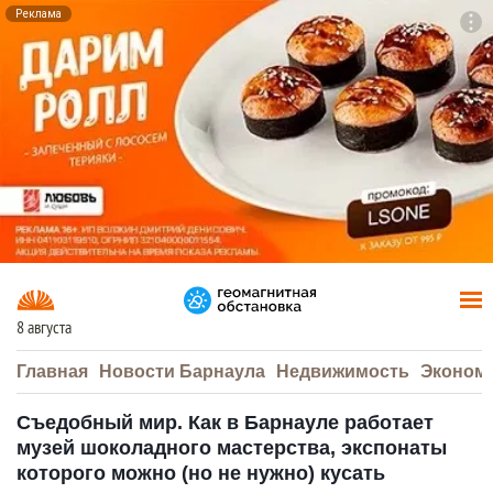
Реклама
To
F7
8 августа
Главная
Новости Барнаула
Недвижимость
Эконом
Съедобный мир. Как в Барнауле работает
музей шоколадного мастерства, экспонаты
которого можно (но не нужно) кусать