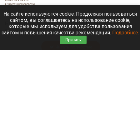
Altapress.ru/Шедеврум
8 августа 2026 в 12:05
На сайте используются cookie. Продолжая пользоваться
сайтом, вы соглашаетесь на использование cookie,
Барнаульский завод 3 августа попался на
которые мы используем для удобства пользования
подделке: вместо масла (72,5%) эксперты на
сайтом и повышения качества рекомендаций.
Подробнее
.
прилавке нашли фальсификат.
Принять
Читать полностью
Выделили три категории граждан, которым
повысят пенсии. Подробности