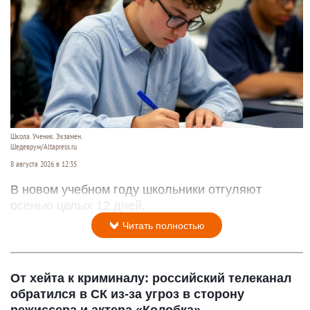
Школа. Ученик. Экзамен.
Шедеврум/Altapress.ru
8 августа 2026 в 12:35
В новом учебном году школьники отгуляют
осенью целых 12 дней.
Читать полностью
От хейта к криминалу: российский телеканал
обратился в СК из-за угроз в сторону
режиссера и актера «Колобка»