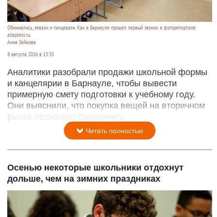
Обнимались, зевали и танцевали. Как в Барнауле прошел первый звонок в фоторепортаже
altapress.ru.
Анна Зайкова
8 августа 2026 в 13:35
Аналитики разобрали продажи школьной формы
и канцелярии в Барнауле, чтобы вывести
примерную смету подготовки к учебному году.
Они выяснили, что покупка вещей на вторичном
рынке позволяет сэкономить.
Читать полностью
Осенью некоторые школьники отдохнут
дольше, чем на зимних праздниках