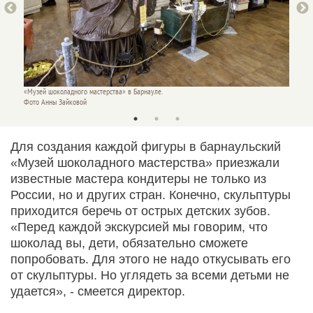
«Музей шоколадного мастерства» в Барнауле.
«Музей 
Фото Анны Зайковой
Фото А
Для создания каждой фигуры в барнаульский
«Музей шоколадного мастерства» приезжали
известные мастера кондитеры не только из
России, но и других стран. Конечно, скульптуры
приходится беречь от острых детских зубов.
«Перед каждой экскурсией мы говорим, что
шоколад вы, дети, обязательно сможете
попробовать. Для этого не надо откусывать его
от скульптуры. Но углядеть за всеми детьми не
удается», - смеется директор.