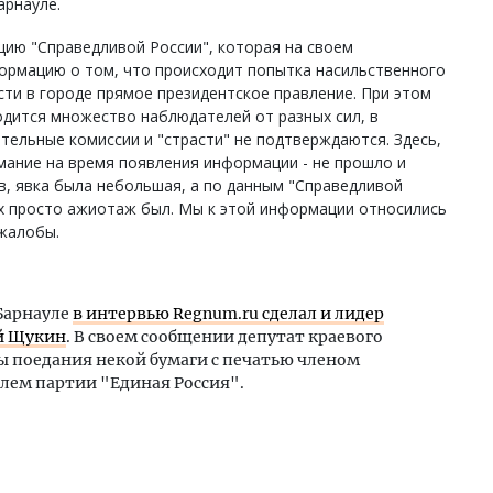
арнауле.
цию "Справедливой России", которая на своем
ормацию о том, что происходит попытка насильственного
сти в городе прямое президентское правление. При этом
одится множество наблюдателей от разных сил, в
ельные комиссии и "страсти" не подтверждаются. Здесь,
мание на время появления информации - не прошло и
в, явка была небольшая, а по данным "Справедливой
ах просто ажиотаж был. Мы к этой информации относились
 жалобы.
Барнауле
в интервью Regnum.ru сделал и лидер
й Щукин
. В своем сообщении депутат краевого
ы поедания некой бумаги с печатью членом
лем партии "Единая Россия".