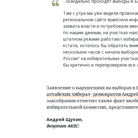
...скандально проходят выборы в Б
Там с утра мы уже видели провока
региональном сайте вывесила инф
захвата власти и потребовали вве
по нашим данным, на участках нах
штатном режиме работают избират
кстати, хотелось бы обратить вни
нескольких часов с начала выборо
России" на избирательных участк
бы критично и перепроверяли все
Заявление о нарушениях на выборах в 
алтайских либерал-демократов Андре
заксобрания отметил также факт якоб
избирательной комиссии, представите
Андрей Щукин,
депутат АКЗС: