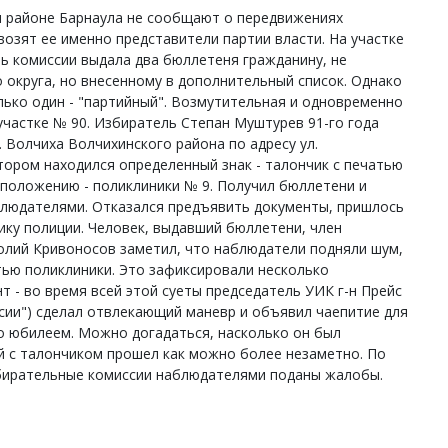
м районе Барнаула не сообщают о передвижениях
возят ее именно представители партии власти. На участке
ь комиссии выдала два бюллетеня гражданину, не
 округа, но внесенному в дополнительный список. Однако
лько один - "партийный". Возмутительная и одновременно
участке № 90. Избиратель Степан Муштурев 91-го года
. Волчиха Волчихинского района по адресу ул.
отором находился определенный знак - талончик с печатью
дположению - поликлиники № 9. Получил бюллетени и
блюдателями. Отказался предъявить документы, пришлось
ику полиции. Человек, выдавший бюллетени, член
толий Кривоносов заметил, что наблюдатели подняли шум,
атью поликлиники. Это зафиксировали несколько
- во время всей этой суеты председатель УИК г-н Прейс
сии") сделал отвлекающий маневр и объявил чаепитие для
то юбилеем. Можно догадаться, насколько он был
й с талончиком прошел как можно более незаметно. По
бирательные комиссии наблюдателями поданы жалобы.