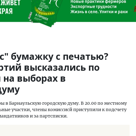
с" бумажку с печатью?
ртий высказались по
 на выборах в
думу
ры в Барнаульскую городскую думу. В 20.00 по местному
ьные участки, члены комиссисй приступили к подсчету
мандатников и за партсписки.