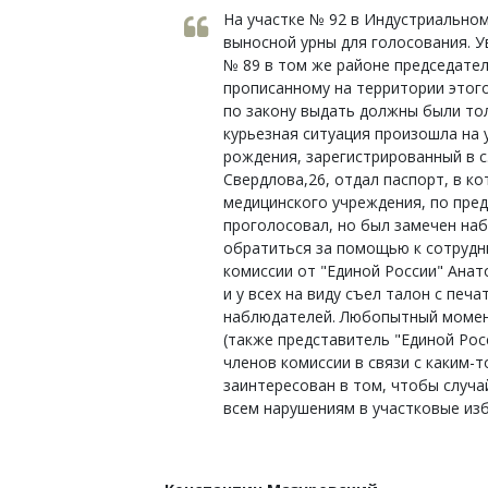
На участке № 92 в Индустриально
выносной урны для голосования. У
№ 89 в том же районе председател
прописанному на территории этого
по закону выдать должны были то
курьезная ситуация произошла на 
рождения, зарегистрированный в с
Свердлова,26, отдал паспорт, в к
медицинского учреждения, по пре
проголосовал, но был замечен на
обратиться за помощью к сотрудн
комиссии от "Единой России" Ана
и у всех на виду съел талон с печ
наблюдателей. Любопытный момент 
(также представитель "Единой Рос
членов комиссии в связи с каким-
заинтересован в том, чтобы случа
всем нарушениям в участковые из