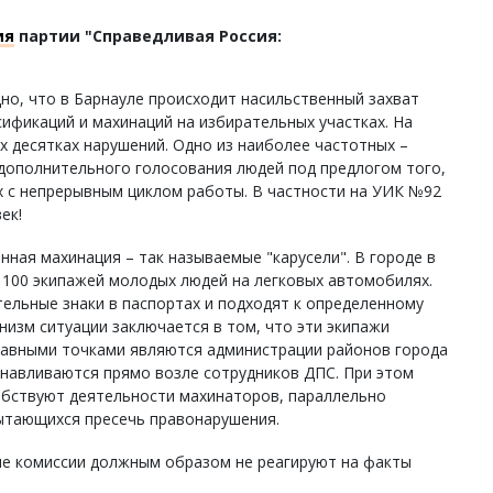
ия
партии "Справедливая Россия:
дно, что в Барнауле происходит насильственный захват
ификаций и махинаций на избирательных участках. На
х десятках нарушений. Одно из наиболее частотных –
 дополнительного голосования людей под предлогом того,
х с непрерывным циклом работы. В частности на УИК №92
ек!
ная махинация – так называемые "карусели". В городе в
100 экипажей молодых людей на легковых автомобилях.
ельные знаки в паспортах и подходят к определенному
низм ситуации заключается в том, что эти экипажи
равными точками являются администрации районов города
анавливаются прямо возле сотрудников ДПС. При этом
обствуют деятельности махинаторов, параллельно
ытающихся пресечь правонарушения.
ые комиссии должным образом не реагируют на факты