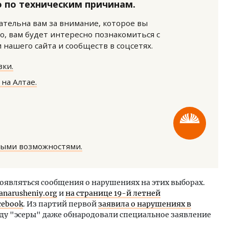
 по техническим причинам.
нательна вам за внимание, которое вы
о, вам будет интересно познакомиться с
нашего сайта и сообществ в соцсетях.
ки.
на Алтае.
ость архитектурных идей.
Архитектурный код начин
еральный директор компании
земли. Мощение крупно
 — об эстетике городов,
плитами становится нов
дах в фасадах и развитии рынка
стандартом благоустрой
ОИТЕЛЬСТВО
СТРОИТЕЛЬСТВО
ными возможностями.
появляться сообщения о нарушениях на этих выборах.
tanarusheniy.org
и
на странице 19-й летней
cebook
. Из партий первой
заявила о нарушениях в
беду "эсеры" даже обнародовали специальное заявление