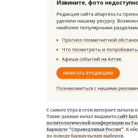
Извините, фото недоступно
Редакция сайта altapress.ru приз
уделили нашему ресурсу. Возможн
наиболее популярными разделами 
Прогноз геомагнитной обстанов
Что посмотреть и попробовать 
Двухуровневые номера и вид на горы.
Смел
Каким будет новый апарт-отель
Ген
Афиша событий на Алтае.
«Белкур» в Белокурихе
ЗИАС
трен
НАПИСАТЬ В РЕДАКЦИЮ
ДОМА И КВАРТИРЫ
СТР
Познакомиться с нашими реклам
С самого утра в сети интернет начали 
Такие данные начал выдавать
сайт kar
политологической конференции на Fa
Барнауле "Справедливая Россия"
. К о
по поводу барнаульских выборов.