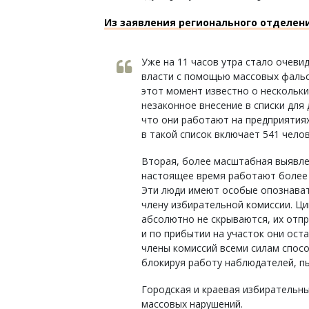
Из заявления регионального отделен
Уже на 11 часов утра стало очеви
власти с помощью массовых фальс
этот момент известно о нескольки
незаконное внесение в списки для
что они работают на предприятия
в такой список включает 541 челов
Вторая, более масштабная выявлен
настоящее время работают более 
Эти люди имеют особые опознават
члену избирательной комиссии. Ци
абсолютно не скрываются, их отп
и по прибытии на участок они ост
члены комиссий всеми силам спос
блокируя работу наблюдателей, п
Городская и краевая избирательн
массовых нарушений.