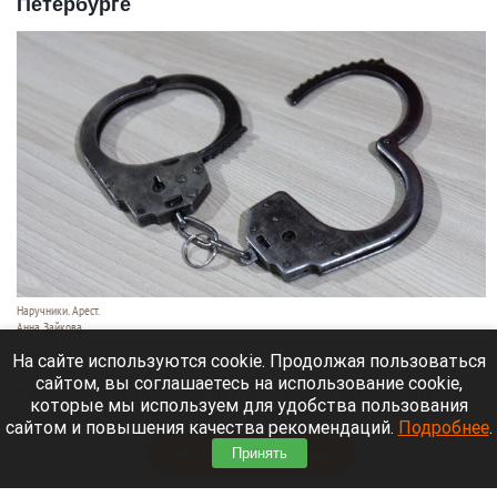
Петербурге
Наручники. Арест.
Анна Зайкова
7 августа 2026 в 21:12
На сайте используются cookie. Продолжая пользоваться
сайтом, вы соглашаетесь на использование cookie,
Приморский районный суд Санкт-Петербурга
которые мы используем для удобства пользования
заочно заключил Лидию Невзорову* под стражу.
сайтом и повышения качества рекомендаций.
Подробнее
.
Читать полностью
Принять