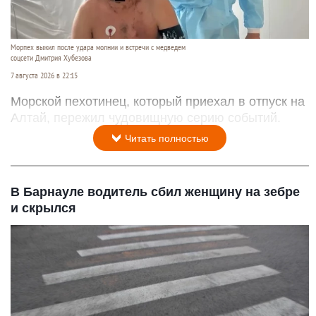
Морпех выжил после удара молнии и встречи с медведем
соцсети Дмитрия Хубезова
7 августа 2026 в 22:15
Морской пехотинец, который приехал в отпуск на
Алтай, пережил чудовищную серию событий.
Читать полностью
В Барнауле водитель сбил женщину на зебре
и скрылся