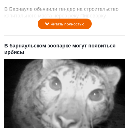
В Барнауле объявили тендер на строительство
капитального моста через реку Пивоварку.
Читать полностью
В барнаульском зоопарке могут появиться
ирбисы