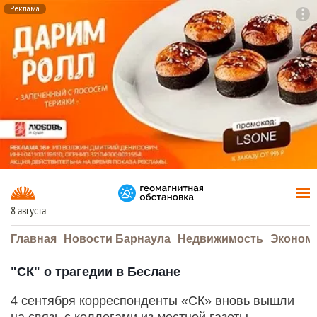
Реклама
To
F7
8 августа
Главная
Новости Барнаула
Недвижимость
Эконом
"СК" о трагедии в Беслане
4 сентября корреспонденты «СК» вновь вышли
на связь с коллегами из местной газеты.