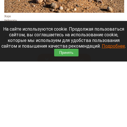
Жара
Нейросети
8 августа 2026 в 18:05
На сайте используются cookie. Продолжая пользоваться
сайтом, вы соглашаетесь на использование cookie,
Синоптики предупреждают, что с 9 по 13 августа
которые мы используем для удобства пользования
Алтайский край местами накроет аномальный
сайтом и повышения качества рекомендаций.
Подробнее
.
зной.
Принять
Читать полностью
Штукатурка с потолка едва не рухнула на
жительницу барнаульской многоэтажки.
Жалобы на УК