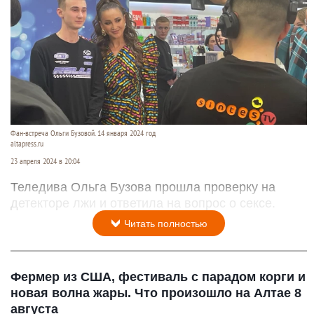
Фан-встреча Ольги Бузовой. 14 января 2024 год
altapress.ru
23 апреля 2024 в 20:04
Теледива Ольга Бузова прошла проверку на
детекторе лжи и ответила на вопрос о сексе.
Читать полностью
Фермер из США, фестиваль с парадом корги и
новая волна жары. Что произошло на Алтае 8
августа