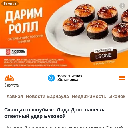
Реклама
To
F7
8 августа
Главная
Новости Барнаула
Недвижимость
Эконом
Скандал в шоубизе: Лада Дэнс нанесла
ответный удар Бузовой
На новый уровень вышел скандал между Ольгой