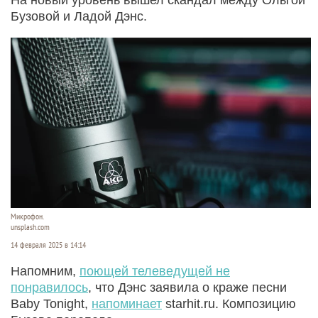
Бузовой и Ладой Дэнс.
Микрофон.
unsplash.com
14 февраля 2025 в 14:14
Напомним,
поющей телеведущей не
понравилось
, что Дэнс заявила о краже песни
Baby Tonight,
напоминает
starhit.ru. Композицию