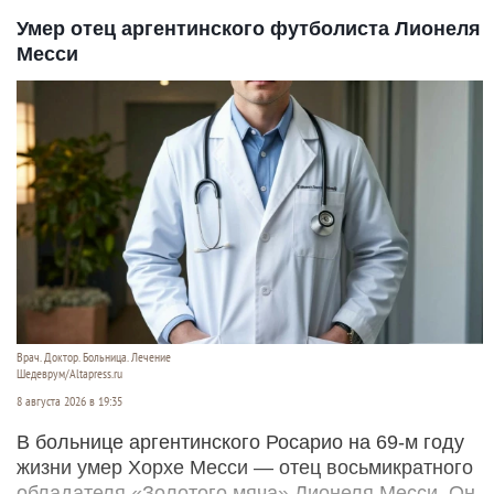
Умер отец аргентинского футболиста Лионеля
Месси
Врач. Доктор. Больница. Лечение
Шедеврум/Altapress.ru
8 августа 2026 в 19:35
В больнице аргентинского Росарио на 69-м году
жизни умер Хорхе Месси — отец восьмикратного
обладателя «Золотого мяча» Лионеля Месси. Он