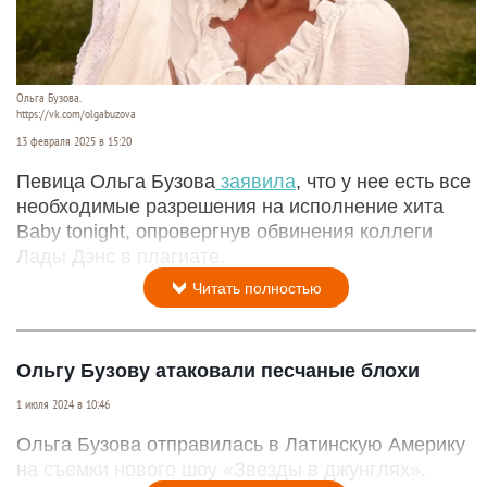
Ольга Бузова.
https://vk.com/olgabuzova
13 февраля 2025 в 15:20
Певица Ольга Бузова
заявила
, что у нее есть все
необходимые разрешения на исполнение хита
Baby tonight, опровергнув обвинения коллеги
Лады Дэнс в плагиате.
Читать полностью
Ольгу Бузову атаковали песчаные блохи
1 июля 2024 в 10:46
Ольга Бузова отправилась в Латинскую Америку
на съемки нового шоу «Звезды в джунглях».