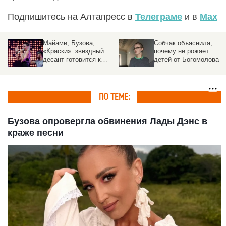
Подпишитесь на Алтапресс в
Телеграме
и в
Max
Майами, Бузова,
Собчак объяснила,
«Краски»: звездный
почему не рожает
десант готовится к
детей от Богомолова
выступлениям на
Алтае
ПО ТЕМЕ:
Бузова опровергла обвинения Лады Дэнс в
краже песни