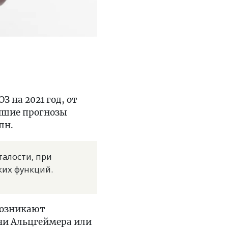
 на 2021 год, от
ейшие прогнозы
лн.
талости, при
ких функций.
возникают
ни Альцгеймера или