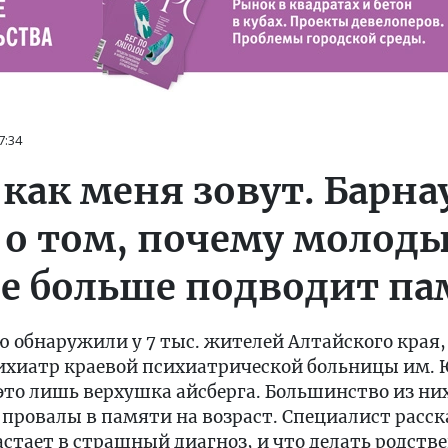
7:34
 как меня зовут. Барн
 о том, почему молоды
се больше подводит па
ю обнаружили у 7 тыс. жителей Алтайского края
ихиатр краевой психиатрической больницы им. Ю
это лишь верхушка айсберга. Большинство из ни
ровалы в памяти на возраст. Специалист расск
стает в страшный диагноз, и что делать родств