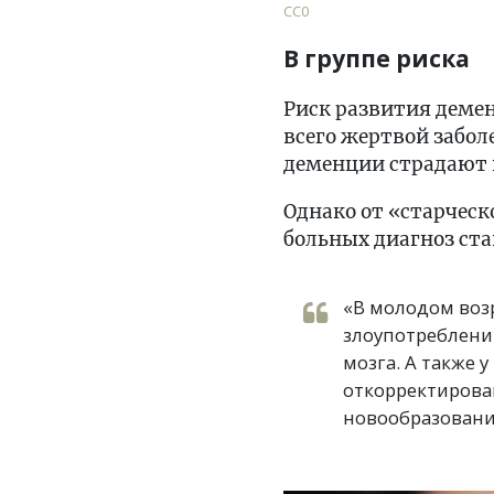
CC0
В группе риска
Риск развития деме
всего жертвой забол
деменции страдают н
Однако от «старческ
больных диагноз став
«В молодом воз
злоупотреблени
мозга. А также
откорректирова
новообразования