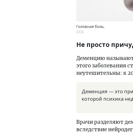
Головная боль.
СС0.
Не просто причу
Деменцию называют э
этого заболевания с
неутешительны: к 20
Деменция — это при
которой психика нед
Врачи разделяют де
вследствие нейроде