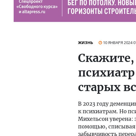
ЖИЗНЬ
10 ЯНВАРЯ 2024
0
Скажите,
психиатр
старых в
В 2023 году деменци
к психиатрам. Но пс
Михельсон уверена: 
помощью, списывая п
забывчивость перера