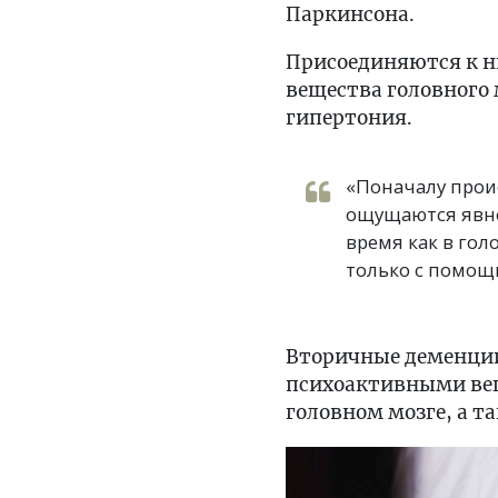
Паркинсона.
Присоединяются к н
вещества головного 
гипертония.
«Поначалу прои
ощущаются явно,
время как в гол
только с помощ
Вторичные деменции
психоактивными вещ
головном мозге, а т