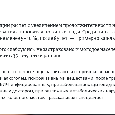
нции растет с увеличением продолжительности 
евания становятся пожилые люди. Среди лиц ста
е менее 5–10 %, после 85 лет — примерно кажд
ого слабоумия» не застраховано и молодое населе
ят в 35 лет, а то и раньше.
расте, конечно, чаще развиваются вторичные демен
и алкоголем, психоактивными веществами, после тр
 у ВИЧ-инфицированных, при заболеваниях щитовидн
нных доктором, при различных метаболических нар
х головного мозга», - рассказывает специалист.