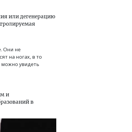
ия или дегенерацию
нтролируемая
. Они не
ят на ногах, в то
о можно увидеть
ем и
бразований в