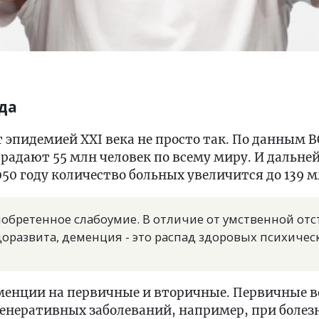
да
пидемией XXI века не просто так. По данным ВОЗ
традают 55 млн человек по всему миру. И дальн
50 году количество больных увеличится до 139 м
обретенное слабоумие. В отличие от умственной отс
оразвита, деменция - это распад здоровых психичес
менции на первичные и вторичные. Первичные 
генеративных заболеваний, например, при болез