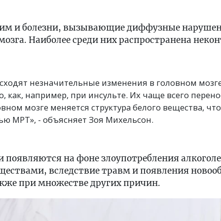
им и болезни, вызывающие диффузные нарушен
мозга. Наиболее среди них распространена неко
сходят незначительные изменения в головном мозге
 как, например, при инсульте. Их чаще всего перенос
овном мозге меняется структура белого вещества, чт
ью МРТ», - объясняет Зоя Михельсон.
 появляются на фоне злоупотребления алкогол
ествами, вследствие травм и появления новоо
акже при множестве других причин.