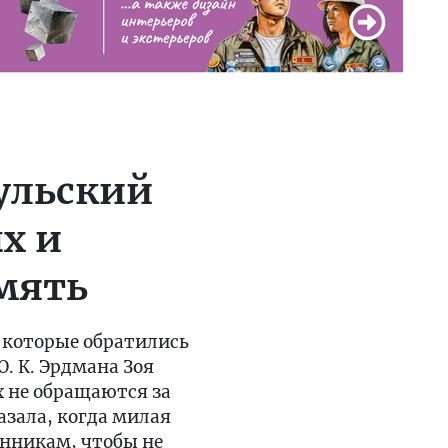
аульский
х и
мять
, которые обратились
. К. Эрдмана Зоя
х не обращаются за
азала, когда милая
енникам, чтобы не