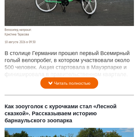
Велосипед напрокат.
Кристина Тарасова
10 августа 2026 в 09:30
В столице Германии прошел первый Всемирный
голый велопробег, в котором участвовали около
500 человек. Акция стартовала в Мауэрпарке и
финишировала в правительственном квартале.
Читать полностью
Как зооуголок с курочками стал «Лесной
сказкой». Рассказываем историю
барнаульского зоопарка