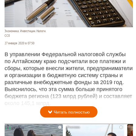
Экономика. Инвестиции. Налоги.
СС0
27 января 2020 в 07:50
В управлении Федеральной налоговой службы
по Алтайскому краю подсчитали все платежи и
сборы, которые внесли жители, предприниматели
и организации в бюджетную систему страны и
различные внебюджетные фонды за 2019 год.
Выяснилось, что эта сумма больше принятого
бюджета региона (123 млрд рублей) и составляет
около 145,1 млрд.
Читать полностью
i
i