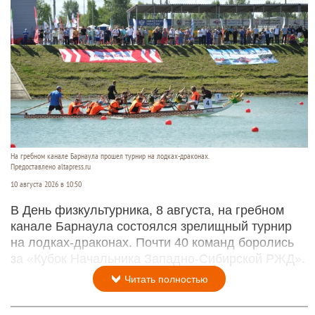
На гребном канале Барнаула прошел турнир на лодках-драконах.
Предоставлено altapress.ru
10 августа 2026 в 10:50
В День физкультурника, 8 августа, на гребном
канале Барнаула состоялся зрелищный турнир
на лодках-драконах. Почти 40 команд боролись
за «Кубок Начальника Западно-Сибирской РЖД».
Читать полностью