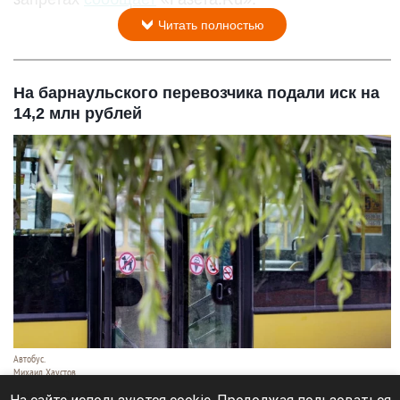
Читать полностью
На барнаульского перевозчика подали иск на
14,2 млн рублей
Автобус.
Михаил Хаустов
10 августа 2026 в 08:50