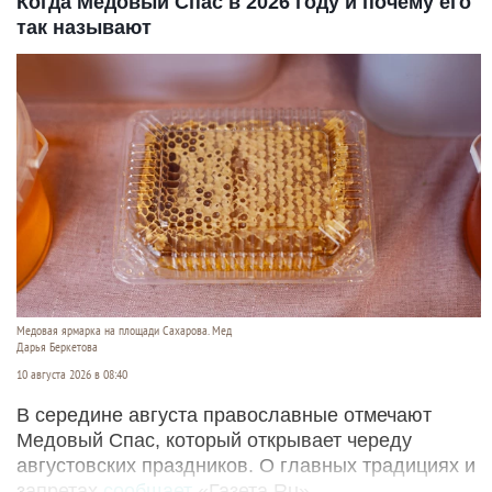
Когда Медовый Спас в 2026 году и почему его
так называют
Медовая ярмарка на площади Сахарова. Мед
Дарья Беркетова
10 августа 2026 в 08:40
В середине августа православные отмечают
Медовый Спас, который открывает череду
августовских праздников. О главных традициях и
запретах
сообщает
«Газета.Ru».