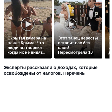
Скрытая камера на
Этот танец невесты
Р
пляже Крыма: Что
оставит вас без
н
люди вытворяют,
слов!
с
когда их не видят...
Пересмотрела 10
д
раз
Эксперты рассказали о доходах, которые
освобождены от налогов. Перечень